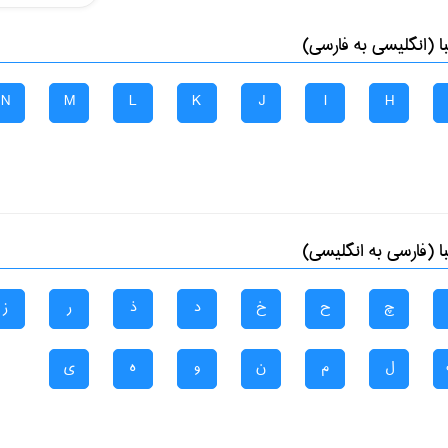
 (انگلیسی به فارسی)
N
M
L
K
J
I
H
 (فارسی به انگلیسی)
چ
ح
خ
د
ذ
ر
ز
ل
م
ن
و
ه
ی