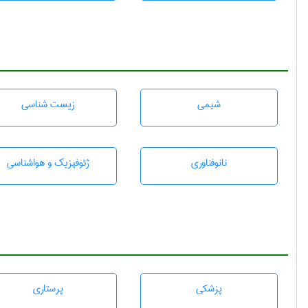
شيمی
زيست شناسی
نانوفناوری
ژئوفيزيك و هواشناسی
پزشكی
پرستاری