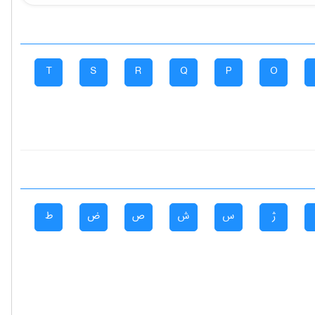
T
S
R
Q
P
O
ژ
س
ش
ص
ض
ط