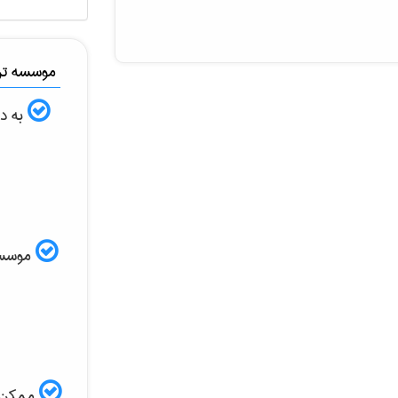
موسسه ترج
به دن
موسسه ا
ممکن ا