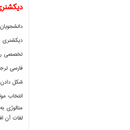
دیکشنری
دانشجویان 
دیکشنری 
تخصصی رشته
فارسی ترجم
شکل دادن 
انتخاب موا
متالوژی ب
لغات آن اف