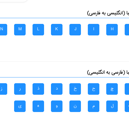
 (انگلیسی به فارسی)
N
M
L
K
J
I
H
 (فارسی به انگلیسی)
چ
ح
خ
د
ذ
ر
ز
ل
م
ن
و
ه
ی