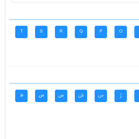
T
S
R
Q
P
O
ژ
س
ش
ص
ض
ط