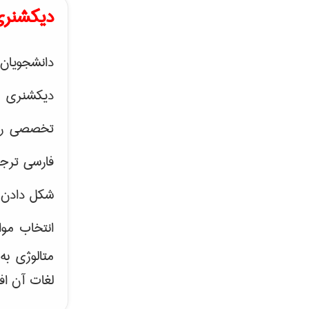
دیکشنری
دانشجویان 
دیکشنری 
تخصصی رشته
فارسی ترجم
شکل دادن 
انتخاب موا
متالوژی ب
لغات آن اف