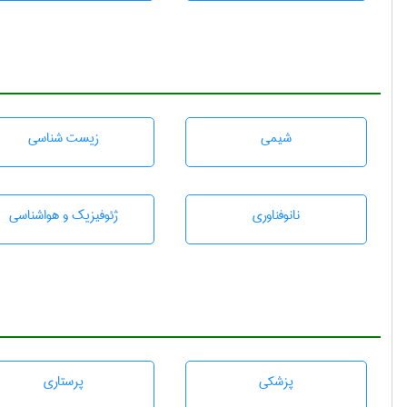
شيمی
زيست شناسی
نانوفناوری
ژئوفيزيك و هواشناسی
پزشكی
پرستاری