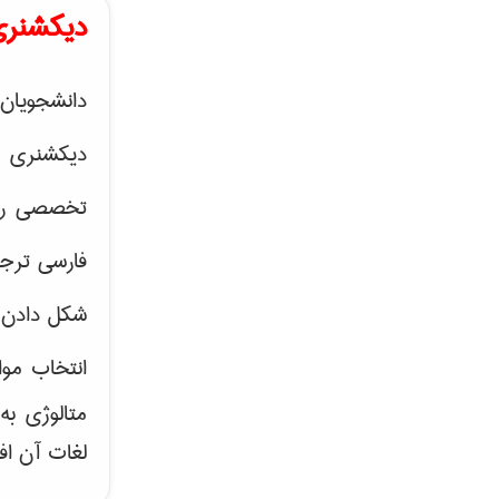
دیکشنری
دانشجویان 
دیکشنری 
تخصصی رشته
فارسی ترجم
شکل دادن 
انتخاب موا
متالوژی ب
لغات آن اف