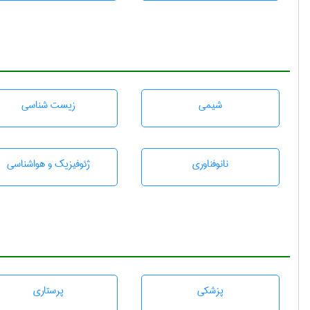
شيمی
زيست شناسی
نانوفناوری
ژئوفيزيك و هواشناسی
پزشكی
پرستاری