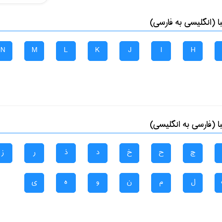
 (انگلیسی به فارسی)
N
M
L
K
J
I
H
 (فارسی به انگلیسی)
چ
ح
خ
د
ذ
ر
ز
ل
م
ن
و
ه
ی