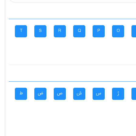
T
S
R
Q
P
O
ژ
س
ش
ص
ض
ط