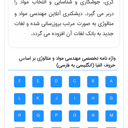
گری، جوشکاری و شناسایی و انتخاب مواد
را
دربر می گیرد. دیشکنری آنلاین مهندسی مواد و
متالوژی به صورت مرتب بروزرسانی شده و لغات
جدید به بانک لغات آن افزوده می گردد.
واژه نامه تخصصی
مهندسی مواد و متالوژی
بر اساس
حروف الفبا (انگلیسی به فارسی)
F
E
D
C
B
A
L
K
J
I
H
G
R
Q
P
O
N
M