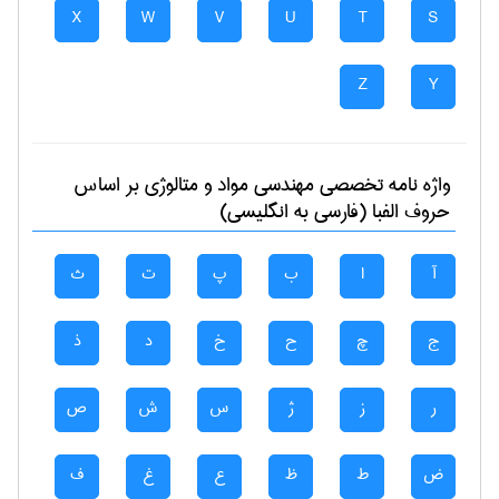
X
W
V
U
T
S
Z
Y
واژه نامه تخصصی
مهندسی مواد و متالوژی
بر اساس
حروف الفبا (فارسی به انگلیسی)
آ
ا
ب
پ
ت
ث
ج
چ
ح
خ
د
ذ
ر
ز
ژ
س
ش
ص
ض
ط
ظ
ع
غ
ف