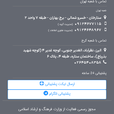
تماس با شعبه تهران
شعبه تهران
ستارخان - خسرو شمالی - برج بهاران - طبقه 7 واحد 2
09124677115
مدیریت گروه
09124648967
مدیریت فناوری اطلاعات
تماس با شعبه کرج
البرز، نظرآباد، الغدیر جنوبی، کوچه غدیر 4 (کوچه شهید
بذرپاچ)، ساختمان ستاره، طبقه 4، پلاک 6
02645408358
پشتیبانی 24 ساعته
ارسال تیکت پشتیبانی
پشتیبانی تلگرام
مجوز رسمی فعالیت از وزارت فرهنگ و ارشاد اسلامی