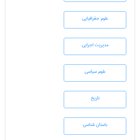
علوم جغرافيايی
مديريت اجرايی
علوم سياسی
تاريخ
باستان شناسی