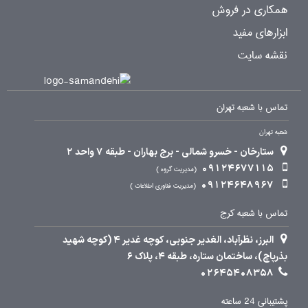
همکاری در فروش
ابزارهای مفید
نقشه سایت
تماس با شعبه تهران
شعبه تهران
ستارخان - خسرو شمالی - برج بهاران - طبقه 7 واحد 2
09124677115
مدیریت گروه
09124648967
مدیریت فناوری اطلاعات
تماس با شعبه کرج
البرز، نظرآباد، الغدیر جنوبی، کوچه غدیر 4 (کوچه شهید
بذرپاچ)، ساختمان ستاره، طبقه 4، پلاک 6
02645408358
پشتیبانی 24 ساعته