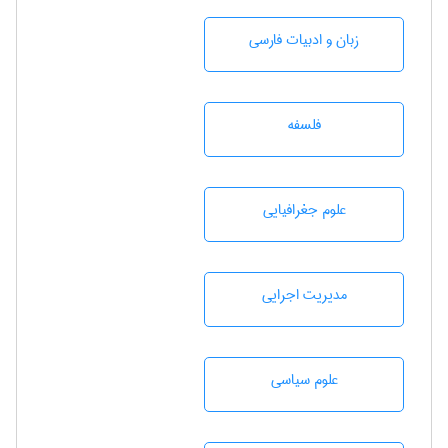
زبان و ادبيات فارسی
فلسفه
علوم جغرافيايی
مديريت اجرايی
علوم سياسی