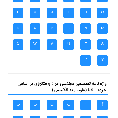
L
K
J
I
H
G
R
Q
P
O
N
M
X
W
V
U
T
S
Z
Y
واژه نامه تخصصی
مهندسی مواد و متالوژی
بر اساس
حروف الفبا (فارسی به انگلیسی)
آ
ا
ب
پ
ت
ث