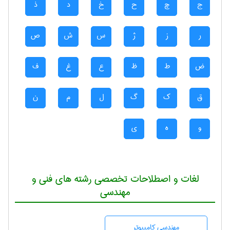
ج
چ
ح
خ
د
ذ
ر
ز
ژ
س
ش
ص
ض
ط
ظ
ع
غ
ف
ق
ک
گ
ل
م
ن
و
ه
ی
لغات و اصطلاحات تخصصی رشته های فنی و
مهندسی
مهندسی كامپيوتر