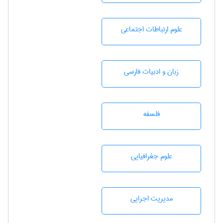
علوم ارتباطات اجتماعی
زبان و ادبيات فارسی
فلسفه
علوم جغرافيايی
مديريت اجرايی