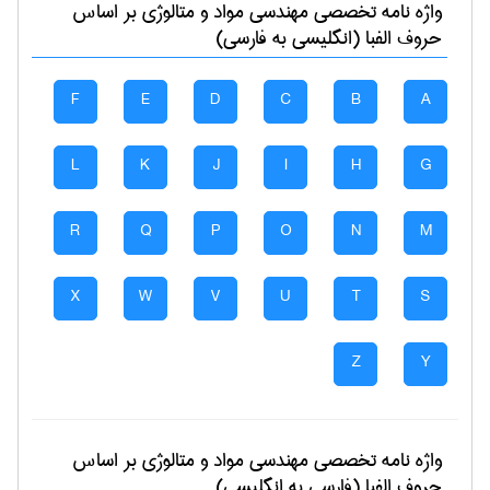
واژه نامه تخصصی
مهندسی مواد و متالوژی
بر اساس
حروف الفبا (انگلیسی به فارسی)
F
E
D
C
B
A
L
K
J
I
H
G
R
Q
P
O
N
M
X
W
V
U
T
S
Z
Y
واژه نامه تخصصی
مهندسی مواد و متالوژی
بر اساس
حروف الفبا (فارسی به انگلیسی)