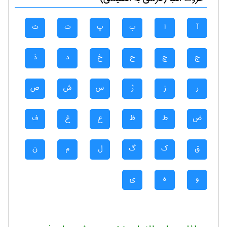
آ
ا
ب
پ
ت
ث
ج
چ
ح
خ
د
ذ
ر
ز
ژ
س
ش
ص
ض
ط
ظ
ع
غ
ف
ق
ک
گ
ل
م
ن
و
ه
ی