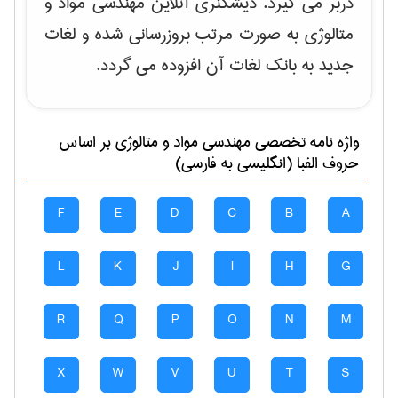
دربر می گیرد. دیشکنری آنلاین مهندسی مواد و
متالوژی به صورت مرتب بروزرسانی شده و لغات
جدید به بانک لغات آن افزوده می گردد.
واژه نامه تخصصی
مهندسی مواد و متالوژی
بر اساس
حروف الفبا (انگلیسی به فارسی)
F
E
D
C
B
A
L
K
J
I
H
G
R
Q
P
O
N
M
X
W
V
U
T
S