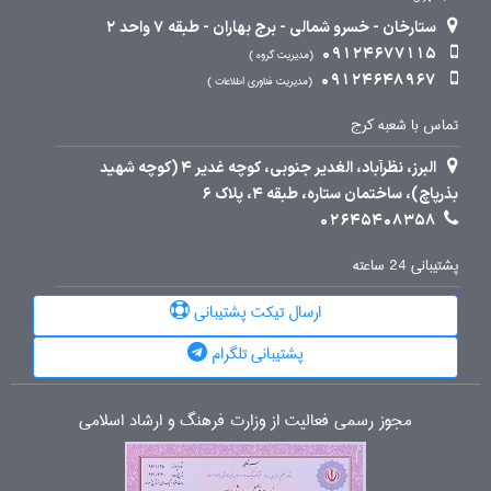
ستارخان - خسرو شمالی - برج بهاران - طبقه 7 واحد 2
09124677115
مدیریت گروه
09124648967
مدیریت فناوری اطلاعات
تماس با شعبه کرج
البرز، نظرآباد، الغدیر جنوبی، کوچه غدیر 4 (کوچه شهید
بذرپاچ)، ساختمان ستاره، طبقه 4، پلاک 6
02645408358
پشتیبانی 24 ساعته
ارسال تیکت پشتیبانی
پشتیبانی تلگرام
مجوز رسمی فعالیت از وزارت فرهنگ و ارشاد اسلامی