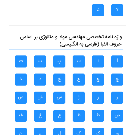
Z
Y
واژه نامه تخصصی
مهندسی مواد و متالوژی
بر اساس
حروف الفبا (فارسی به انگلیسی)
آ
ا
ب
پ
ت
ث
ج
چ
ح
خ
د
ذ
ر
ز
ژ
س
ش
ص
ض
ط
ظ
ع
غ
ف
ق
ک
گ
ل
م
ن