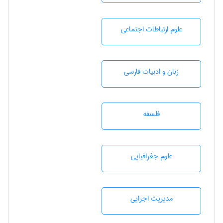
علوم ارتباطات اجتماعی
زبان و ادبيات فارسی
فلسفه
علوم جغرافيايی
مديريت اجرايی