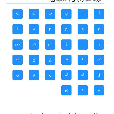
آ
ا
ب
پ
ت
ث
ج
چ
ح
خ
د
ذ
ر
ز
ژ
س
ش
ص
ض
ط
ظ
ع
غ
ف
ق
ک
گ
ل
م
ن
و
ه
ی