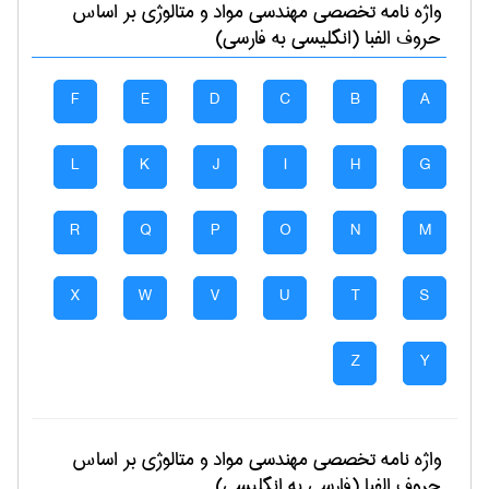
واژه نامه تخصصی
مهندسی مواد و متالوژی
بر اساس
حروف الفبا (انگلیسی به فارسی)
F
E
D
C
B
A
L
K
J
I
H
G
R
Q
P
O
N
M
X
W
V
U
T
S
Z
Y
واژه نامه تخصصی
مهندسی مواد و متالوژی
بر اساس
حروف الفبا (فارسی به انگلیسی)