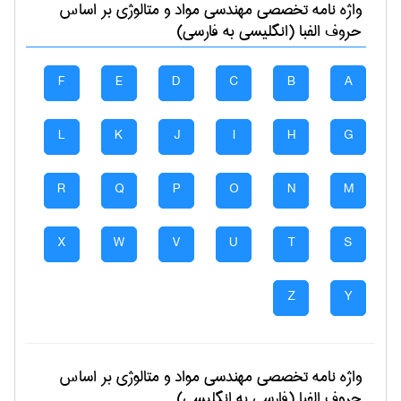
واژه نامه تخصصی
مهندسی مواد و متالوژی
بر اساس
حروف الفبا (انگلیسی به فارسی)
F
E
D
C
B
A
L
K
J
I
H
G
R
Q
P
O
N
M
X
W
V
U
T
S
Z
Y
واژه نامه تخصصی
مهندسی مواد و متالوژی
بر اساس
حروف الفبا (فارسی به انگلیسی)