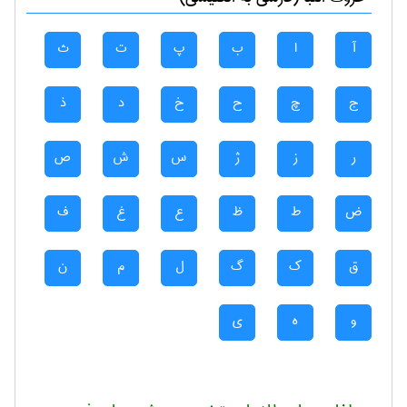
آ
ا
ب
پ
ت
ث
ج
چ
ح
خ
د
ذ
ر
ز
ژ
س
ش
ص
ض
ط
ظ
ع
غ
ف
ق
ک
گ
ل
م
ن
و
ه
ی