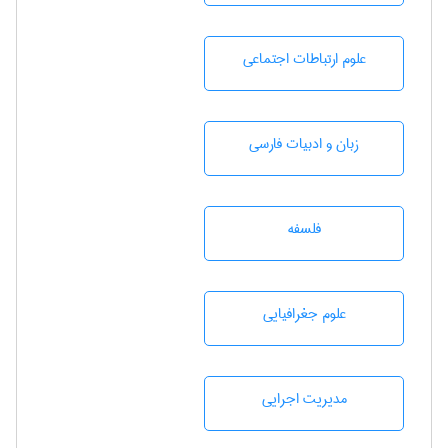
علوم ارتباطات اجتماعی
زبان و ادبيات فارسی
فلسفه
علوم جغرافيايی
مديريت اجرايی