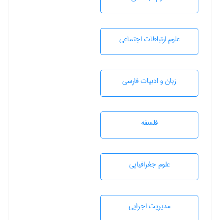
علوم ارتباطات اجتماعی
زبان و ادبيات فارسی
فلسفه
علوم جغرافيايی
مديريت اجرايی