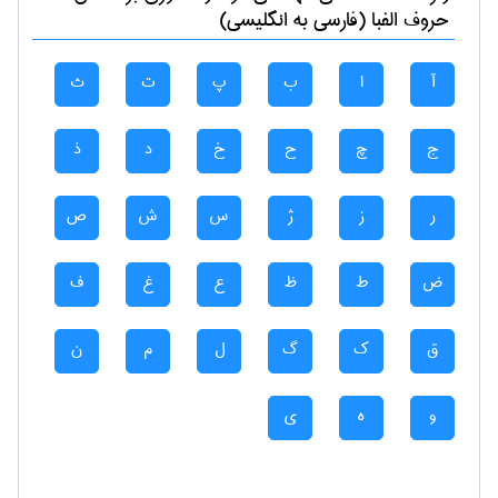
حروف الفبا (فارسی به انگلیسی)
آ
ا
ب
پ
ت
ث
ج
چ
ح
خ
د
ذ
ر
ز
ژ
س
ش
ص
ض
ط
ظ
ع
غ
ف
ق
ک
گ
ل
م
ن
و
ه
ی