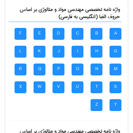
واژه نامه تخصصی
مهندسی مواد و متالوژی
بر اساس
حروف الفبا (انگلیسی به فارسی)
F
E
D
C
B
A
L
K
J
I
H
G
R
Q
P
O
N
M
X
W
V
U
T
S
Z
Y
واژه نامه تخصصی
مهندسی مواد و متالوژی
بر اساس