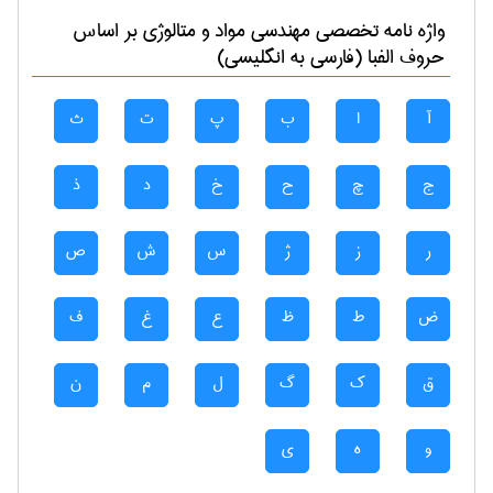
واژه نامه تخصصی
مهندسی مواد و متالوژی
بر اساس
حروف الفبا (فارسی به انگلیسی)
آ
ا
ب
پ
ت
ث
ج
چ
ح
خ
د
ذ
ر
ز
ژ
س
ش
ص
ض
ط
ظ
ع
غ
ف
ق
ک
گ
ل
م
ن
و
ه
ی