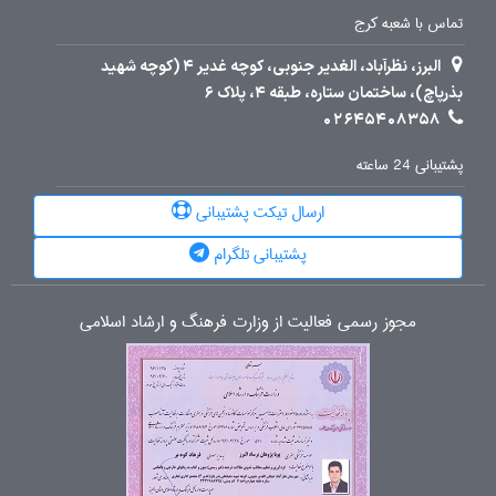
تماس با شعبه کرج
البرز، نظرآباد، الغدیر جنوبی، کوچه غدیر 4 (کوچه شهید
بذرپاچ)، ساختمان ستاره، طبقه 4، پلاک 6
02645408358
پشتیبانی 24 ساعته
ارسال تیکت پشتیبانی
پشتیبانی تلگرام
مجوز رسمی فعالیت از وزارت فرهنگ و ارشاد اسلامی