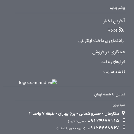
بیشتر بدانید
آخرین اخبار
RSS
راهنمای پرداخت اینترنتی
همکاری در فروش
ابزارهای مفید
نقشه سایت
تماس با شعبه تهران
شعبه تهران
ستارخان - خسرو شمالی - برج بهاران - طبقه 7 واحد 2
09124677115
مدیریت گروه
09124648967
مدیریت فناوری اطلاعات