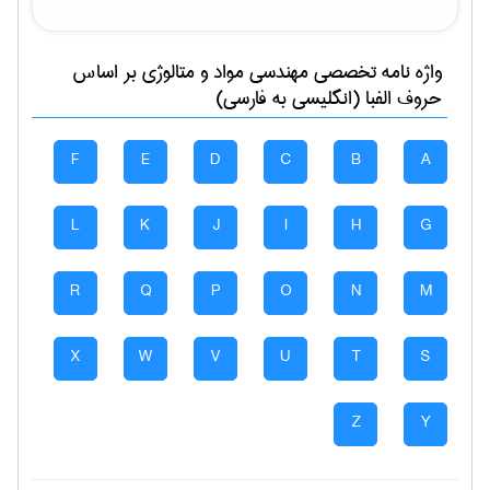
واژه نامه تخصصی
مهندسی مواد و متالوژی
بر اساس
حروف الفبا (انگلیسی به فارسی)
F
E
D
C
B
A
L
K
J
I
H
G
R
Q
P
O
N
M
X
W
V
U
T
S
Z
Y