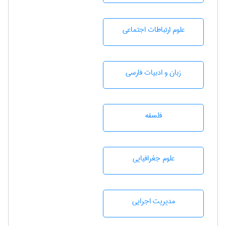
علوم ارتباطات اجتماعی
زبان و ادبيات فارسی
فلسفه
علوم جغرافيايی
مديريت اجرايی