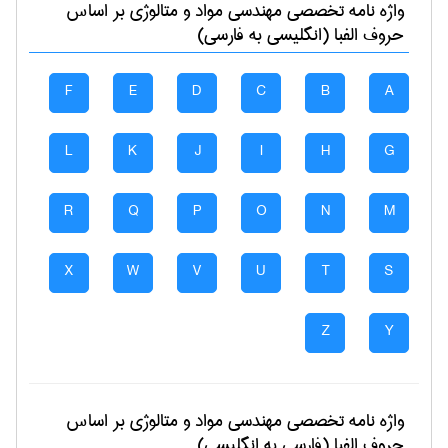
واژه نامه تخصصی
مهندسی مواد و متالوژی
بر اساس
حروف الفبا (انگلیسی به فارسی)
F
E
D
C
B
A
L
K
J
I
H
G
R
Q
P
O
N
M
X
W
V
U
T
S
Z
Y
واژه نامه تخصصی
مهندسی مواد و متالوژی
بر اساس
حروف الفبا (فارسی به انگلیسی)