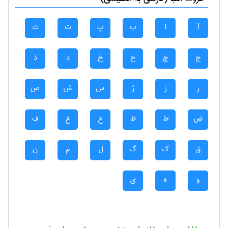
آ
ا
ب
پ
ت
ث
ج
چ
ح
خ
د
ذ
ر
ز
ژ
س
ش
ص
ض
ط
ظ
ع
غ
ف
ق
ک
گ
ل
م
ن
و
ه
ی