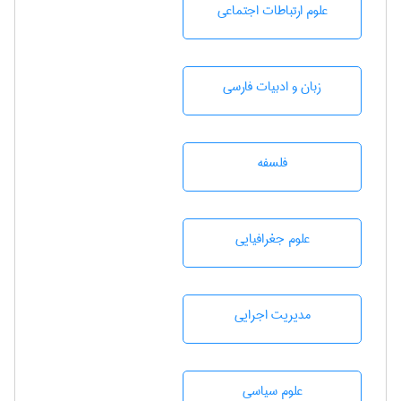
علوم ارتباطات اجتماعی
زبان و ادبيات فارسی
فلسفه
علوم جغرافيايی
مديريت اجرايی
علوم سياسی