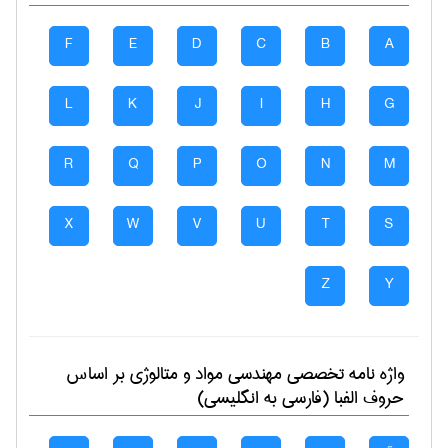
F
E
D
C
B
A
L
K
J
I
H
G
R
Q
P
O
N
M
X
W
V
U
T
S
Z
Y
واژه نامه تخصصی
مهندسی مواد و متالوژی
بر اساس
حروف الفبا (فارسی به انگلیسی)