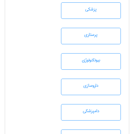
پزشكی
پرستاری
بيوتكنولوژی
داروسازی
دامپزشكی