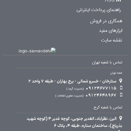
RSS
راهنمای پرداخت اینترنتی
همکاری در فروش
ابزارهای مفید
نقشه سایت
تماس با شعبه تهران
شعبه تهران
ستارخان - خسرو شمالی - برج بهاران - طبقه 7 واحد 2
09124677115
مدیریت گروه
09124648967
مدیریت فناوری اطلاعات
تماس با شعبه کرج
البرز، نظرآباد، الغدیر جنوبی، کوچه غدیر 4 (کوچه شهید
بذرپاچ)، ساختمان ستاره، طبقه 4، پلاک 6