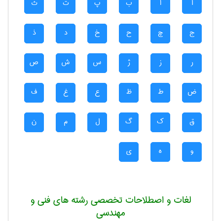
آ
ا
ب
پ
ت
ث
ج
چ
ح
خ
د
ذ
ر
ز
ژ
س
ش
ص
ض
ط
ظ
ع
غ
ف
ق
ک
گ
ل
م
ن
و
ه
ی
لغات و اصطلاحات تخصصی رشته های فنی و
مهندسی