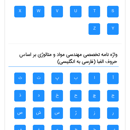
X
W
V
U
T
S
Z
Y
واژه نامه تخصصی
مهندسی مواد و متالوژی
بر اساس
حروف الفبا (فارسی به انگلیسی)
آ
ا
ب
پ
ت
ث
ج
چ
ح
خ
د
ذ
ر
ز
ژ
س
ش
ص