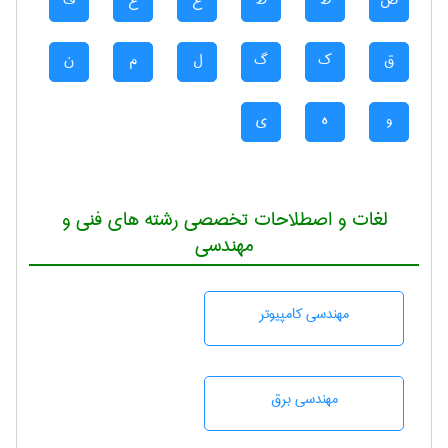
ض
ط
ظ
ع
غ
ف
ق
ک
گ
ل
م
ن
و
ه
ی
لغات و اصطلاحات تخصصی رشته های فنی و
مهندسی
مهندسی كامپيوتر
مهندسی برق