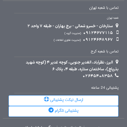
تماس با شعبه تهران
شعبه تهران
ستارخان - خسرو شمالی - برج بهاران - طبقه 7 واحد 2
09124677115
مدیریت گروه
09124648967
مدیریت فناوری اطلاعات
تماس با شعبه کرج
البرز، نظرآباد، الغدیر جنوبی، کوچه غدیر 4 (کوچه شهید
بذرپاچ)، ساختمان ستاره، طبقه 4، پلاک 6
02645408358
پشتیبانی 24 ساعته
ارسال تیکت پشتیبانی
پشتیبانی تلگرام