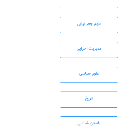
علوم جغرافيايی
مديريت اجرايی
علوم سياسی
تاريخ
باستان شناسی