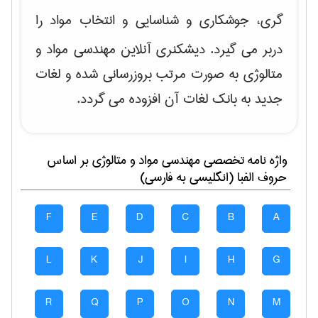
گری، جوشکاری و شناسایی و انتخاب مواد
را
دربر می گیرد. دیشکنری آنلاین مهندسی مواد و
متالوژی به صورت مرتب بروزرسانی شده و لغات
جدید به بانک لغات آن افزوده می گردد.
واژه نامه تخصصی
مهندسی مواد و متالوژی
بر اساس
حروف الفبا (انگلیسی به فارسی)
F
E
D
C
B
A
L
K
J
I
H
G
R
Q
P
O
N
M