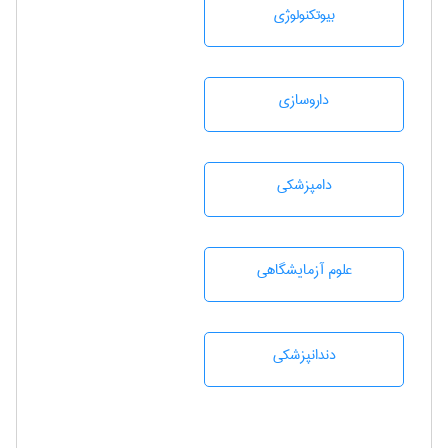
بيوتكنولوژی
داروسازی
دامپزشكی
علوم آزمايشگاهی
دندانپزشكی