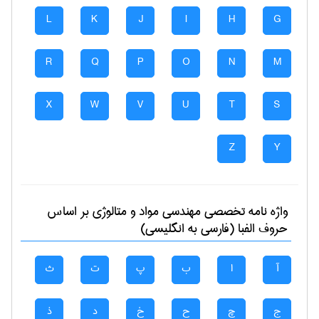
L
K
J
I
H
G
R
Q
P
O
N
M
X
W
V
U
T
S
Z
Y
واژه نامه تخصصی
مهندسی مواد و متالوژی
بر اساس
حروف الفبا (فارسی به انگلیسی)
آ
ا
ب
پ
ت
ث
ج
چ
ح
خ
د
ذ