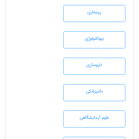
پرستاری
بيوتكنولوژی
داروسازی
دامپزشكی
علوم آزمايشگاهی