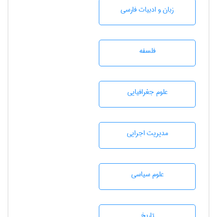
زبان و ادبيات فارسی
فلسفه
علوم جغرافيايی
مديريت اجرايی
علوم سياسی
تاريخ