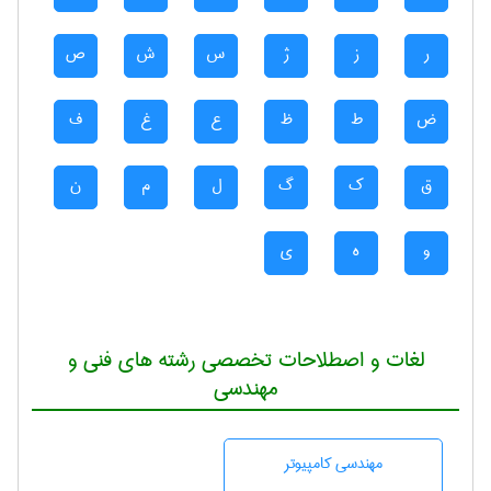
ر
ز
ژ
س
ش
ص
ض
ط
ظ
ع
غ
ف
ق
ک
گ
ل
م
ن
و
ه
ی
لغات و اصطلاحات تخصصی رشته های فنی و
مهندسی
مهندسی كامپيوتر