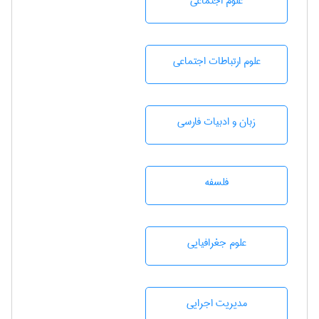
علوم اجتماعی
علوم ارتباطات اجتماعی
زبان و ادبيات فارسی
فلسفه
علوم جغرافيايی
مديريت اجرايی