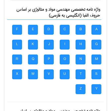
واژه نامه تخصصی
مهندسی مواد و متالوژی
بر اساس
حروف الفبا (انگلیسی به فارسی)
F
E
D
C
B
A
L
K
J
I
H
G
R
Q
P
O
N
M
X
W
V
U
T
S
Z
Y