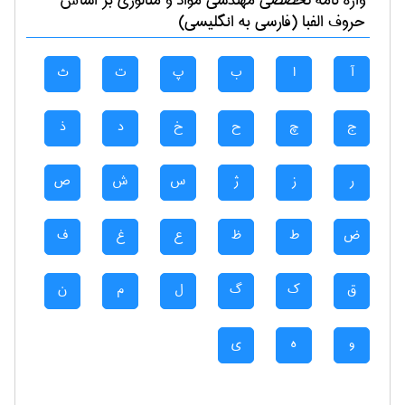
واژه نامه تخصصی
مهندسی مواد و متالوژی
بر اساس
حروف الفبا (فارسی به انگلیسی)
آ
ا
ب
پ
ت
ث
ج
چ
ح
خ
د
ذ
ر
ز
ژ
س
ش
ص
ض
ط
ظ
ع
غ
ف
ق
ک
گ
ل
م
ن
و
ه
ی