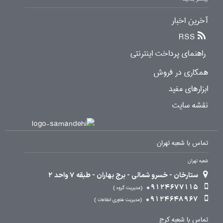
آخرین اخبار
RSS
راهنمای پرداخت اینترنتی
همکاری در فروش
ابزارهای مفید
نقشه سایت
تماس با شعبه تهران
شعبه تهران
ستارخان - خسرو شمالی - برج بهاران - طبقه 7 واحد 2
09124677115
مدیریت گروه
09124648967
مدیریت فناوری اطلاعات
تماس با شعبه کرج