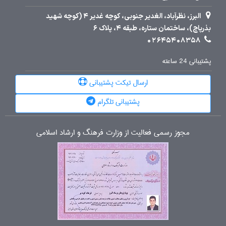
البرز، نظرآباد، الغدیر جنوبی، کوچه غدیر 4 (کوچه شهید
بذرپاچ)، ساختمان ستاره، طبقه 4، پلاک 6
02645408358
پشتیبانی 24 ساعته
ارسال تیکت پشتیبانی
پشتیبانی تلگرام
مجوز رسمی فعالیت از وزارت فرهنگ و ارشاد اسلامی