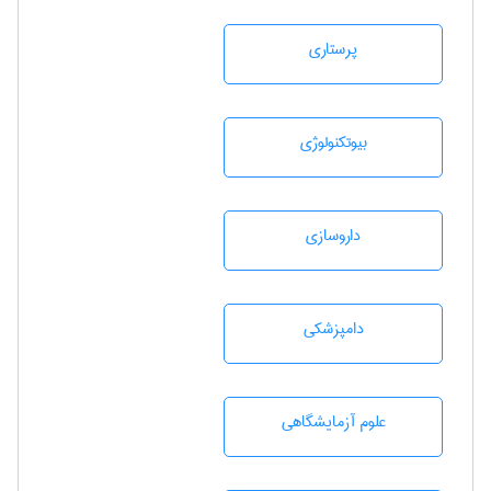
پرستاری
بيوتكنولوژی
داروسازی
دامپزشكی
علوم آزمايشگاهی