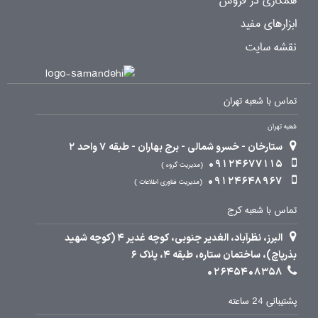
همکاری در فروش
ابزارهای مفید
نقشه سایت
تماس با شعبه تهران
شعبه تهران
ستارخان - خسرو شمالی - برج بهاران - طبقه 7 واحد 2
09124677115
مدیریت گروه
09124648967
مدیریت فناوری اطلاعات
تماس با شعبه کرج
البرز، نظرآباد، الغدیر جنوبی، کوچه غدیر 4 (کوچه شهید
بذرپاچ)، ساختمان ستاره، طبقه 4، پلاک 6
02645408358
پشتیبانی 24 ساعته