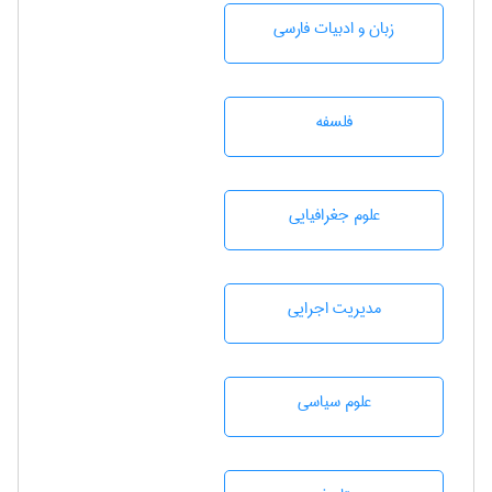
زبان و ادبيات فارسی
فلسفه
علوم جغرافيايی
مديريت اجرايی
علوم سياسی