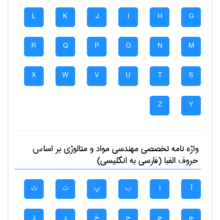
L
K
J
I
H
G
R
Q
P
O
N
M
X
W
V
U
T
S
Z
Y
واژه نامه تخصصی
مهندسی مواد و متالوژی
بر اساس
حروف الفبا (فارسی به انگلیسی)
آ
ا
ب
پ
ت
ث
ج
چ
ح
خ
د
ذ