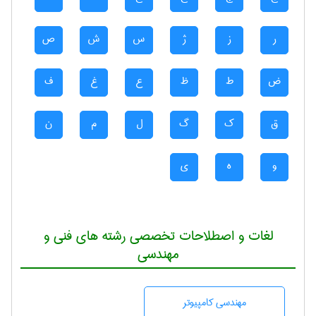
ر
ز
ژ
س
ش
ص
ض
ط
ظ
ع
غ
ف
ق
ک
گ
ل
م
ن
و
ه
ی
لغات و اصطلاحات تخصصی رشته های فنی و
مهندسی
مهندسی كامپيوتر