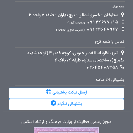
شعبه تهران
ستارخان - خسرو شمالی - برج بهاران - طبقه 7 واحد 2
09124677115
مدیریت گروه
09124648967
مدیریت فناوری اطلاعات
تماس با شعبه کرج
البرز، نظرآباد، الغدیر جنوبی، کوچه غدیر 4 (کوچه شهید
بذرپاچ)، ساختمان ستاره، طبقه 4، پلاک 6
02645408358
پشتیبانی 24 ساعته
ارسال تیکت پشتیبانی
پشتیبانی تلگرام
مجوز رسمی فعالیت از وزارت فرهنگ و ارشاد اسلامی