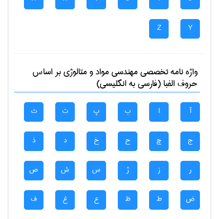
Z
Y
واژه نامه تخصصی
مهندسی مواد و متالوژی
بر اساس
حروف الفبا (فارسی به انگلیسی)
آ
ا
ب
پ
ت
ث
ج
چ
ح
خ
د
ذ
ر
ز
ژ
س
ش
ص
ض
ط
ظ
ع
غ
ف