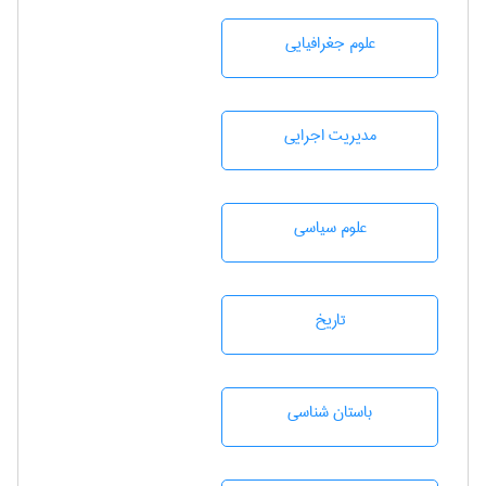
علوم جغرافيايی
مديريت اجرايی
علوم سياسی
تاريخ
باستان شناسی