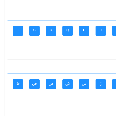
T
S
R
Q
P
O
ژ
س
ش
ص
ض
ط