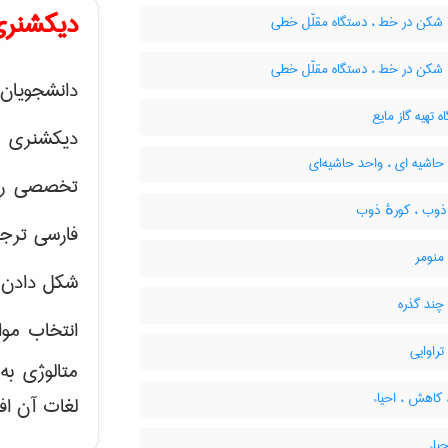
دیکشنری
 شکن در خط ، دستگاه مقلّل خطی
 شکن در خط ، دستگاه مقلّل خطی
دانشجویان 
 تهیه گاز مایع
دیکشنری 
اشیه ای ، واحد حاشیه‌ای
تخصصی رشته
ذوب ، کورهٔ ذوب
فارسی ترجم
منومر
شکل دادن 
چند گذره
انتخاب موا
راوایی
متالوژی ب
 کاهش ، احیاء
لغات آن اف
یاء