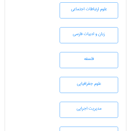
علوم ارتباطات اجتماعی
زبان و ادبيات فارسی
فلسفه
علوم جغرافيايی
مديريت اجرايی