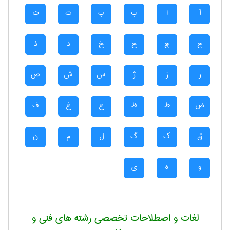
آ
ا
ب
پ
ت
ث
ج
چ
ح
خ
د
ذ
ر
ز
ژ
س
ش
ص
ض
ط
ظ
ع
غ
ف
ق
ک
گ
ل
م
ن
و
ه
ی
لغات و اصطلاحات تخصصی رشته های فنی و