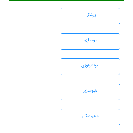
پزشكی
پرستاری
بيوتكنولوژی
داروسازی
دامپزشكی