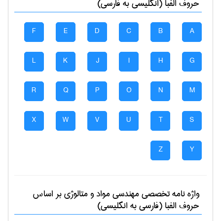
حروف الفبا (انگلیسی به فارسی)
F
E
D
C
B
A
L
K
J
I
H
G
R
Q
P
O
N
M
X
W
V
U
T
S
Z
Y
واژه نامه تخصصی
مهندسی مواد و متالوژی
بر اساس
حروف الفبا (فارسی به انگلیسی)