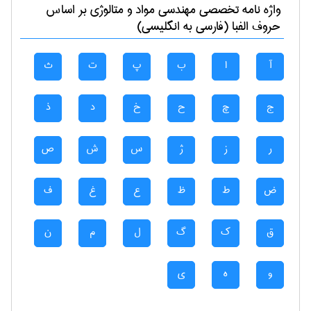
واژه نامه تخصصی
مهندسی مواد و متالوژی
بر اساس
حروف الفبا (فارسی به انگلیسی)
آ
ا
ب
پ
ت
ث
ج
چ
ح
خ
د
ذ
ر
ز
ژ
س
ش
ص
ض
ط
ظ
ع
غ
ف
ق
ک
گ
ل
م
ن
و
ه
ی