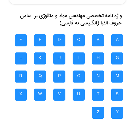
واژه نامه تخصصی
مهندسی مواد و متالوژی
بر اساس
حروف الفبا (انگلیسی به فارسی)
F
E
D
C
B
A
L
K
J
I
H
G
R
Q
P
O
N
M
X
W
V
U
T
S
Z
Y