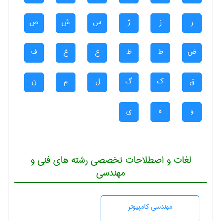
ر
ز
ژ
س
ش
ص
ض
ط
ظ
ع
غ
ف
ق
ک
گ
ل
م
ن
و
ه
ی
لغات و اصطلاحات تخصصی رشته های فنی و
مهندسی
مهندسی كامپيوتر