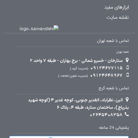
ابزارهای مفید
نقشه سایت
تماس با شعبه تهران
شعبه تهران
ستارخان - خسرو شمالی - برج بهاران - طبقه 7 واحد 2
09124677115
مدیریت گروه
09124648967
مدیریت فناوری اطلاعات
تماس با شعبه کرج
البرز، نظرآباد، الغدیر جنوبی، کوچه غدیر 4 (کوچه شهید
بذرپاچ)، ساختمان ستاره، طبقه 4، پلاک 6
02645408358
پشتیبانی 24 ساعته