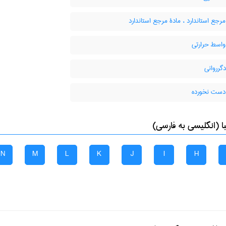
مرجع استاندارد ، مادۀ مرجع استاندارد
واسط حرارتی
دگرروانی
دست نخورده
 (انگلیسی به فارسی)
N
M
L
K
J
I
H