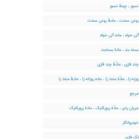
سوز ، چینهٔ نسوز
 روغن سخت ، مادهٔ روغن سخت
آلی خواه ، ماده آلی خواه
بسته بند ، مادۀ بسته‌بند
چند فازی ، مادّهٔ چند فازی
وزنه زا ، مادّۀ منفذ زا ، ماده روزانه زا ، مادهٔ منفذ زا
 مرجع
ریان پذیر ، مادّۀ ریوپکتیک ، مادۀ ریوپکتیک
خودروانکار
تک فازی