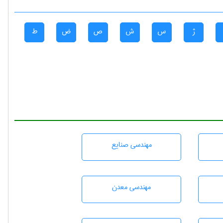
ژ
س
ش
ص
ض
ط
مهندسی صنايع
مهندسی معدن