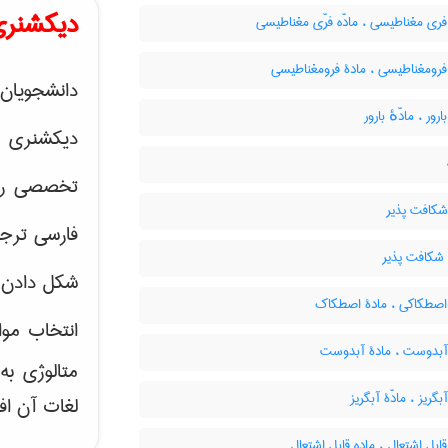
دیکشنری
فری مغناطیسی ، مادّه فرّی مغناطیسی
فرومغناطیسی ، مادۀ فرومغناطیسی
دانشجویان 
رور ، مادّهٔ بارور
دیکشنری 
تخصصی رشته
شکافت پذیر
فارسی ترجم
 شکافت پذیر
شکل دادن 
 اصطکاکی ، مادۀ اصطکاک
انتخاب موا
 آبدوست ، مادۀ آبدوست
متالوژی ب
بگریز ، مادّۀ آبگریز
لغات آن اف
قابل اشتعال ، ماده قابل اشتعال