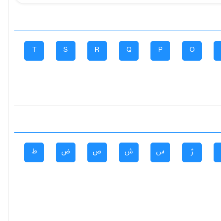
T
S
R
Q
P
O
ژ
س
ش
ص
ض
ط