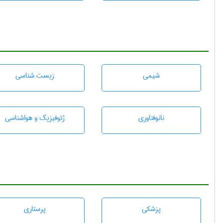
شيمی
زيست شناسی
نانوفناوری
ژئوفيزيك و هواشناسی
پزشكی
پرستاری