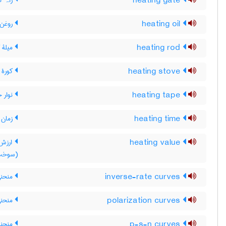
heating gate
راہ گ
heating oil
روغن 
heating rod
میلۀ 
heating stove
کورۀ ت
heating tape
نوار ح
heating time
زمان 
heating value
ارزش 
(سوخت
inverse-rate curves
منحنی
polarization curves
منحني 
p-s-n curves
منحنی های P-S-N