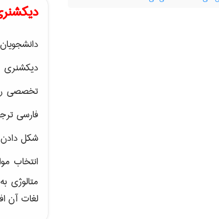
دیکشنری
دانشجویان 
دیکشنری 
تخصصی رشته
فارسی ترجم
شکل دادن 
انتخاب موا
متالوژی ب
لغات آن اف