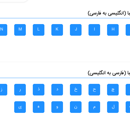
 (انگلیسی به فارسی)
N
M
L
K
J
I
H
 (فارسی به انگلیسی)
چ
ح
خ
د
ذ
ر
ز
ل
م
ن
و
ه
ی