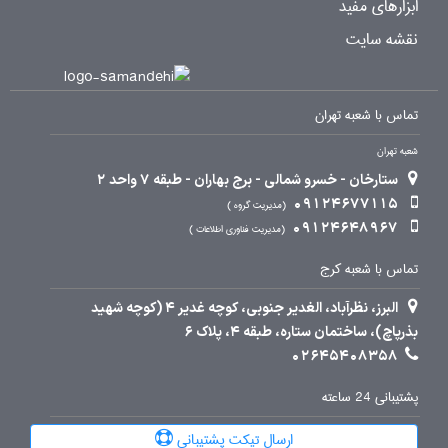
ابزارهای مفید
نقشه سایت
تماس با شعبه تهران
شعبه تهران
ستارخان - خسرو شمالی - برج بهاران - طبقه 7 واحد 2
09124677115
مدیریت گروه
09124648967
مدیریت فناوری اطلاعات
تماس با شعبه کرج
البرز، نظرآباد، الغدیر جنوبی، کوچه غدیر 4 (کوچه شهید
بذرپاچ)، ساختمان ستاره، طبقه 4، پلاک 6
02645408358
پشتیبانی 24 ساعته
ارسال تیکت پشتیبانی