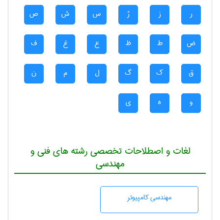
ر
ز
ژ
س
ش
ص
ض
ط
ظ
ع
غ
ف
ق
ک
گ
ل
م
ن
و
ه
ی
لغات و اصطلاحات تخصصی رشته های فنی و
مهندسی
مهندسی كامپيوتر