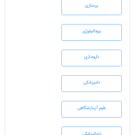
پرستاری
بيوتكنولوژی
داروسازی
دامپزشكی
علوم آزمايشگاهی
دندانپزشكی