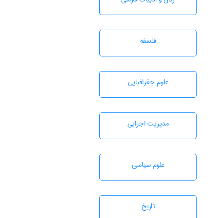
فلسفه
علوم جغرافيايی
مديريت اجرايی
علوم سياسی
تاريخ