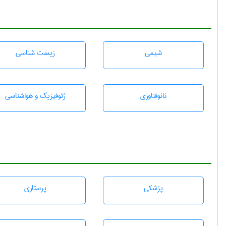
شيمی
زيست شناسی
نانوفناوری
ژئوفيزيك و هواشناسی
پزشكی
پرستاری