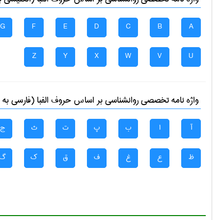
G
F
E
D
C
B
A
Z
Y
X
W
V
U
واژه نامه تخصصی
روانشناسی
بر اساس حروف الفبا (فارسی به 
آ
ا
ب
پ
ت
ث
ج
ظ
ع
غ
ف
ق
ک
گ