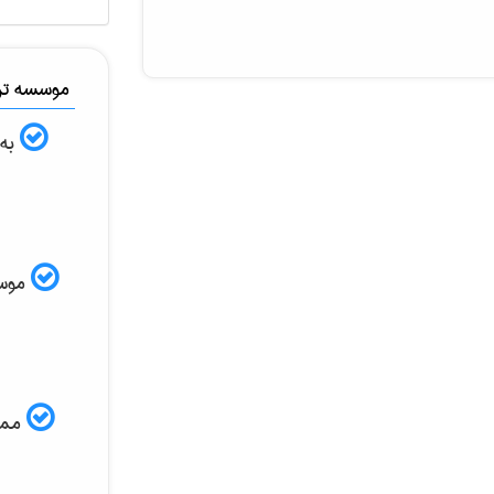
موسسه ترج
به 
موسسه
ممکن