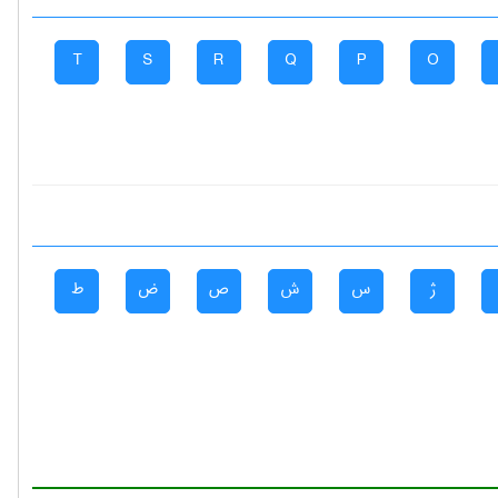
T
S
R
Q
P
O
ژ
س
ش
ص
ض
ط