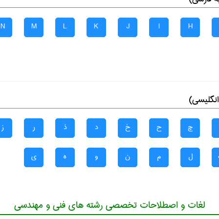
N
M
L
K
J
I
H
انگلیسی)
چ
ح
خ
د
ذ
ر
ز
ل
م
ن
و
ه
ی
لغات و اصطلاحات تخصصی رشته های فنی و مهندسی