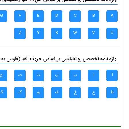
G
F
E
D
C
B
A
Z
Y
X
W
V
U
واژه نامه تخصصی
روانشناسی
بر اساس حروف الفبا (فارسی به 
آ
ا
ب
پ
ت
ث
ج
ظ
ع
غ
ف
ق
ک
گ