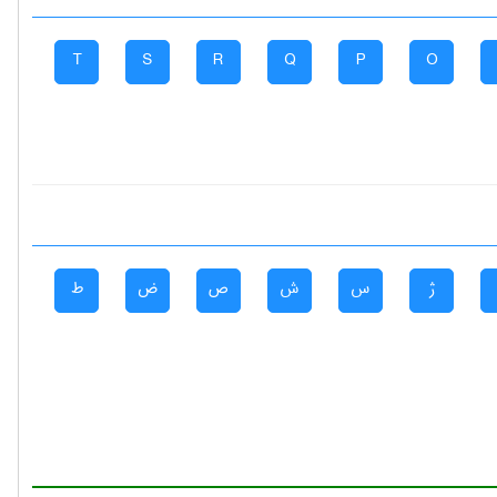
T
S
R
Q
P
O
ژ
س
ش
ص
ض
ط