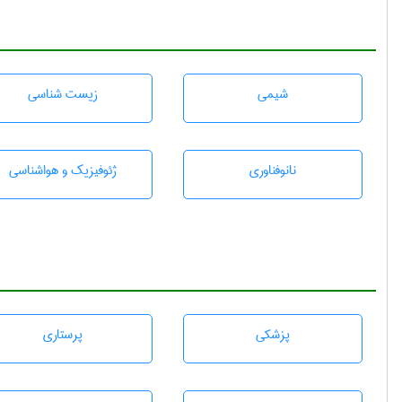
شيمی
زيست شناسی
نانوفناوری
ژئوفيزيك و هواشناسی
پزشكی
پرستاری