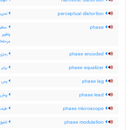
harmonic distortion
اعوجا
perceptual distortion
تحریف
phase
منظر 
وتغییر
مرحله‌ا
phase encoded
رمزی ش
phase equalizer
برابر ک
phase lag
پس افت
phase lead
پیش اف
phase microscope
طیف ن
phase modulation
تلفیق فازی 