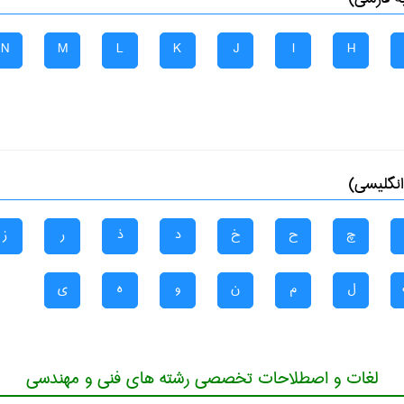
N
M
L
K
J
I
H
انگلیسی)
چ
ح
خ
د
ذ
ر
ز
ل
م
ن
و
ه
ی
لغات و اصطلاحات تخصصی رشته های فنی و مهندسی