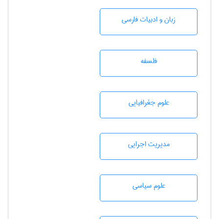
زبان و ادبيات فارسی
فلسفه
علوم جغرافيايی
مديريت اجرايی
علوم سياسی