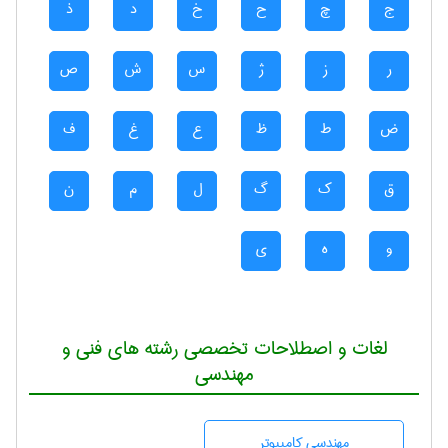
ج
چ
ح
خ
د
ذ
ر
ز
ژ
س
ش
ص
ض
ط
ظ
ع
غ
ف
ق
ک
گ
ل
م
ن
و
ه
ی
لغات و اصطلاحات تخصصی رشته های فنی و
مهندسی
مهندسی كامپيوتر