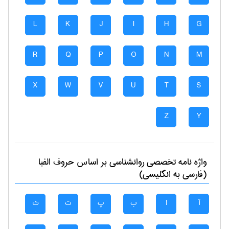
L
K
J
I
H
G
R
Q
P
O
N
M
X
W
V
U
T
S
Z
Y
واژه نامه تخصصی
روانشناسی
بر اساس حروف الفبا
(فارسی به انگلیسی)
آ
ا
ب
پ
ت
ث