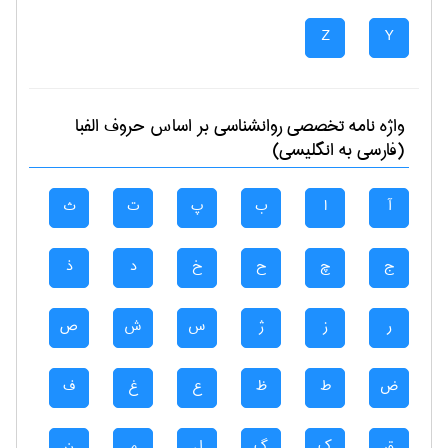
Z
Y
واژه نامه تخصصی
روانشناسی
بر اساس حروف الفبا
(فارسی به انگلیسی)
آ
ا
ب
پ
ت
ث
ج
چ
ح
خ
د
ذ
ر
ز
ژ
س
ش
ص
ض
ط
ظ
ع
غ
ف
ق
ک
گ
ل
م
ن