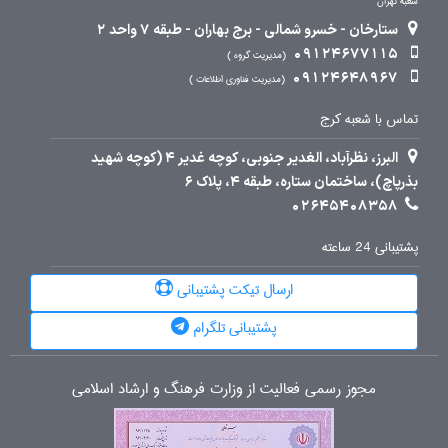
شعبه تهران
ستارخان - خسرو شمالی - برج بهاران - طبقه 7 واحد 2
09124677115
مدیریت گروه
09124648967
مدیریت فناوری اطلاعات
تماس با شعبه کرج
البرز، نظرآباد، الغدیر جنوبی، کوچه غدیر 4 (کوچه شهید
بذرپاچ)، ساختمان ستاره، طبقه 4، پلاک 6
02645408358
پشتیبانی 24 ساعته
ارسال تیکت پشتیبانی
پشتیبانی تلگرام
مجوز رسمی فعالیت از وزارت فرهنگ و ارشاد اسلامی