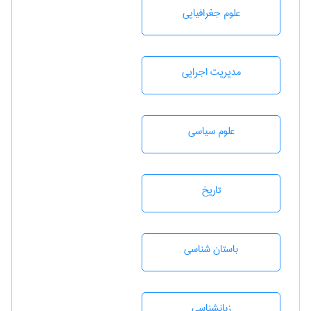
علوم جغرافيايی
مديريت اجرايی
علوم سياسی
تاريخ
باستان شناسی
زبانشناسی