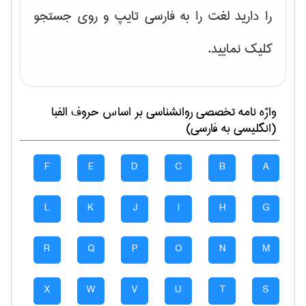
را دارید لغت را به فارسی تایپ و روی جستجو
کلیک نمایید.
واژه نامه تخصصی
روانشناسی
بر اساس حروف الفبا
(انگلیسی به فارسی)
F
E
D
C
B
A
L
K
J
I
H
G
R
Q
P
O
N
M
X
W
V
U
T
S