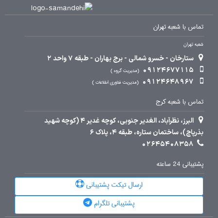
تماس با شعبه تهران
شعبه تهران
ستارخان - خسرو شمالی - برج بهاران - طبقه 7 واحد 2
09124677115
مدیریت گروه
09124648967
مدیریت فناوری اطلاعات
تماس با شعبه کرج
البرز، نظرآباد، الغدیر جنوبی، کوچه غدیر 4 (کوچه شهید
بذرپاچ)، ساختمان ستاره، طبقه 4، پلاک 6
02645408358
پشتیبانی 24 ساعته
ارسال تیکت پشتیبانی
پشتیبانی تلگرام