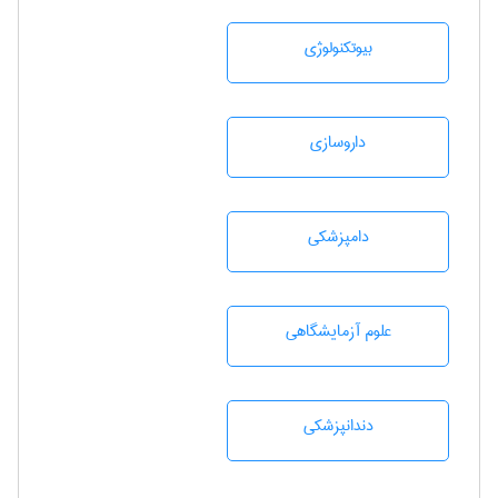
بيوتكنولوژی
داروسازی
دامپزشكی
علوم آزمايشگاهی
دندانپزشكی