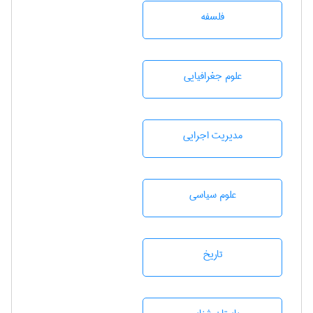
فلسفه
علوم جغرافيايی
مديريت اجرايی
علوم سياسی
تاريخ