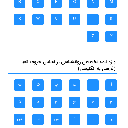
R
Q
P
O
N
M
X
W
V
U
T
S
Z
Y
واژه نامه تخصصی
روانشناسی
بر اساس حروف الفبا
(فارسی به انگلیسی)
آ
ا
ب
پ
ت
ث
ج
چ
ح
خ
د
ذ
ر
ز
ژ
س
ش
ص