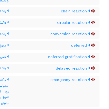
و تسکین
chain reaction
واکنش
circular reaction
واکن
conversion reaction
واکنش
deferred
معوق
deferred gratification
کامرو
delayed reaction
واکنش
emergency reaction
واکنش
سمپاتی
رود ، 
تعریق 
بنابرای