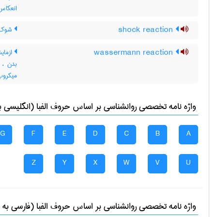
انعکاس
shock reaction
شوک 
wassermann reaction
ازمای
بدن ، 
میکروب
واژه نامه تخصصی
روانشناسی
بر اساس حروف الفبا (انگلیسی ب
G
F
E
D
C
B
A
Z
Y
X
W
V
U
واژه نامه تخصصی
روانشناسی
بر اساس حروف الفبا (فارسی به 