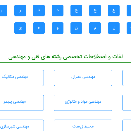
چ
ح
خ
د
ذ
ر
ز
ل
م
ن
و
ه
ی
لغات و اصطلاحات تخصصی رشته های فنی و مهندسی
مهندسی عمران
مهندسی مکانیک
مهندسی مواد و متالوژی
مهندسی پليمر
محيط زيست
مهندسی شهرسازی