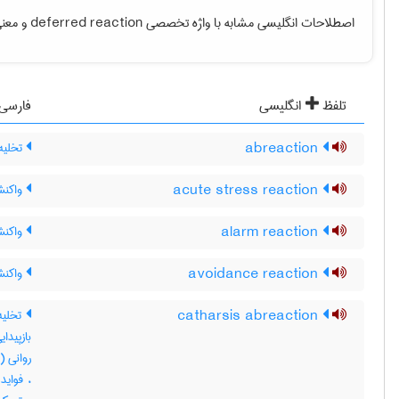
اصطلاحات انگلیسی مشابه با واژه تخصصی
deferred reaction
و معنی 
تلفظ
انگلیسی
فارسی
abreaction
تخلیه
acute stress reaction
واکنش
alarm reaction
واکنش
avoidance reaction
واکنش
catharsis abreaction
تخلیه 
بازپیدا
روانی (
، فواید