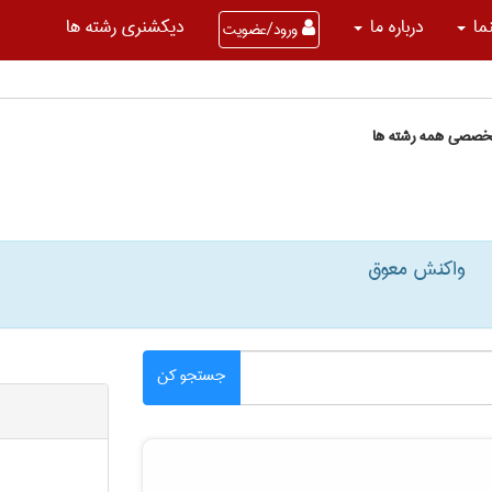
نما
درباره ما
دیکشنری رشته ها
ورود/عضویت
تخصصی همه رشته ها
واکنش معوق
جستجو کن