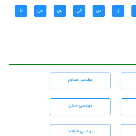
ژ
س
ش
ص
ض
ط
مهندسی صنايع
مهندسی معدن
مهندسی هوافضا