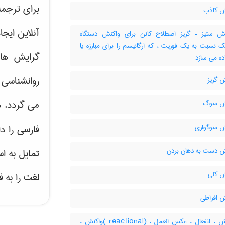
برای ترجم
 کاذب
آنلاین ایج
 ستیز – گریز اصطلاح کانن برای واکنش دستگاه
ک نسبت به یک فوریت ، که ارگانیسم را برای مبارزه یا
گرایش ه
اده می سازد
روانشناسی 
 گریز
می گردد. د
ش سوگ
 سوگواری
فارسی را د
 دست به دهان بردن
تمایل به ا
 کلی
لغت را به 
 افراطی
واکنش ، انفعال ، عکس العمل ، (reactional )واکنش ،