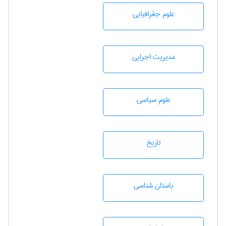
علوم جغرافيايی
مديريت اجرايی
علوم سياسی
تاريخ
باستان شناسی