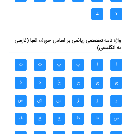
Z
Y
واژه نامه تخصصی
رياضی
بر اساس حروف الفبا (فارسی
به انگلیسی)
آ
ا
ب
پ
ت
ث
ج
چ
ح
خ
د
ذ
ر
ز
ژ
س
ش
ص
ض
ط
ظ
ع
غ
ف