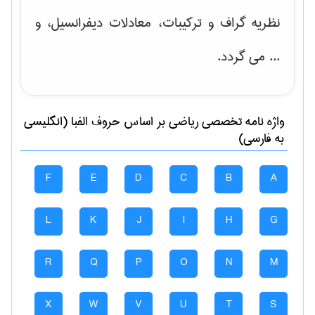
نظریه گراف و تركیبات، معادلات دیفرانسیل
، و
... می گردد.
واژه نامه تخصصی
رياضی
بر اساس حروف الفبا (انگلیسی
به فارسی)
F
E
D
C
B
A
L
K
J
I
H
G
R
Q
P
O
N
M
X
W
V
U
T
S