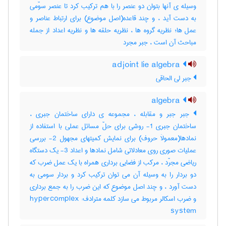
وسیله ی آنها بتوان دو عنصر را با هم ترکیب کرد تا عنصر سوّمی
به دست آید ، و چند قاعده(اصل موضوع) برای ارتباط عناصر و
عمل ها؛ نظریه گروه ها ، نظریه حلقه ها و نظریه اعداد از جمله
مباحث آن است ، جبر مجرد
adjoint lie algebra
جبر لی الحاقی
algebra
جبر جبر و مقابله ، مجموعه ی دارای ساختمان جبری ،
ساختمان جبری 1- روشی برای حلّ مسائل عملی با استفاده از
نمادها(معمولاَ حروف) برای نمایش کمیتهای مجهول 2- بررسی
عملیات صوری روی معادلاتی شامل نمادها و اعداد 3- یک دستگاه
ریاضی مجرّد ، مرکب از فضایی برداری همراه با یک عمل ضرب که
دو بردار را به وسیله آن می توان ترکیب کرد و بردار سومی به
دست آورد ، و چند اصل موضوع که این ضرب را به جمع برداری
و ضرب اسکالر مربوط می سازد کلمه مترادف: hypercomplex
system