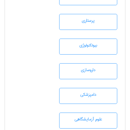
پرستاری
بيوتكنولوژی
داروسازی
دامپزشكی
علوم آزمايشگاهی