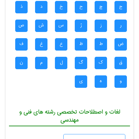
ج
چ
ح
خ
د
ذ
ر
ز
ژ
س
ش
ص
ض
ط
ظ
ع
غ
ف
ق
ک
گ
ل
م
ن
و
ه
ی
لغات و اصطلاحات تخصصی رشته های فنی و
مهندسی