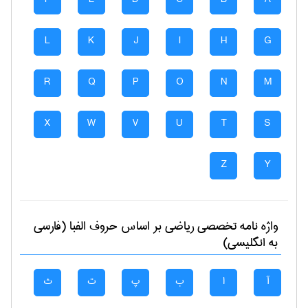
L
K
J
I
H
G
R
Q
P
O
N
M
X
W
V
U
T
S
Z
Y
واژه نامه تخصصی
رياضی
بر اساس حروف الفبا (فارسی
به انگلیسی)
آ
ا
ب
پ
ت
ث