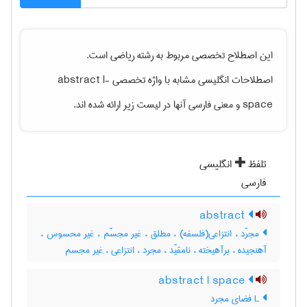
این اصطلاح تخصصی مربوط به رشته
رياضی
است.
اصطلاحات انگلیسی مشابه با واژه تخصصی
abstract l-
space
و معنی فارسی آنها در لیست زیر ارائه شده اند.
تلفظ
انگلیسی
فارسی
abstract
مجرّد ، انتزاعی(فلسفه) ، مطلق ، غیر مجسّم ، غیر محسوس ،
آهنجیده ، برآهیخته ، نامقیّد ، مجرد ، انتزاعی ، غیر مجسم
abstract l space
L فضای مجرد