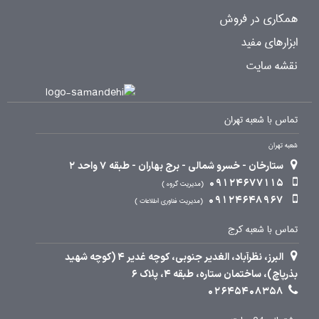
همکاری در فروش
ابزارهای مفید
نقشه سایت
تماس با شعبه تهران
شعبه تهران
ستارخان - خسرو شمالی - برج بهاران - طبقه 7 واحد 2
09124677115
مدیریت گروه
09124648967
مدیریت فناوری اطلاعات
تماس با شعبه کرج
البرز، نظرآباد، الغدیر جنوبی، کوچه غدیر 4 (کوچه شهید
بذرپاچ)، ساختمان ستاره، طبقه 4، پلاک 6
02645408358