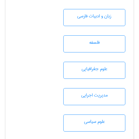
زبان و ادبيات فارسی
فلسفه
علوم جغرافيايی
مديريت اجرايی
علوم سياسی