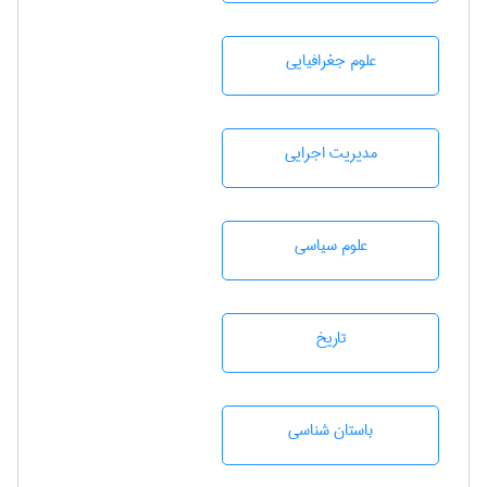
علوم جغرافيايی
مديريت اجرايی
علوم سياسی
تاريخ
باستان شناسی