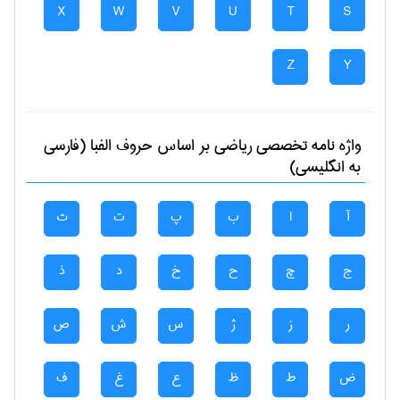
X
W
V
U
T
S
Z
Y
واژه نامه تخصصی
رياضی
بر اساس حروف الفبا (فارسی
به انگلیسی)
آ
ا
ب
پ
ت
ث
ج
چ
ح
خ
د
ذ
ر
ز
ژ
س
ش
ص
ض
ط
ظ
ع
غ
ف