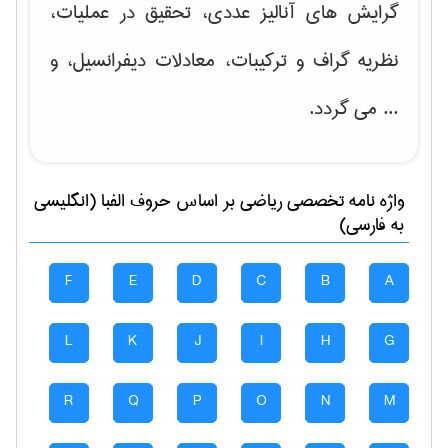
گرایش های
آنالیز عددی، تحقیق در عملیات،
نظریه گراف و تركیبات، معادلات دیفرانسیل
، و
... می گردد.
واژه نامه تخصصی
رياضی
بر اساس حروف الفبا (انگلیسی
به فارسی)
F
E
D
C
B
A
L
K
J
I
H
G
R
Q
P
O
N
M