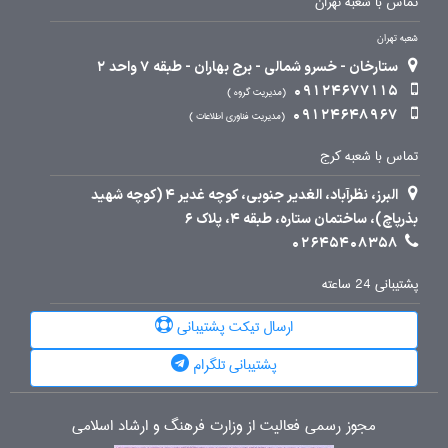
تماس با شعبه تهران
شعبه تهران
ستارخان - خسرو شمالی - برج بهاران - طبقه 7 واحد 2
09124677115
مدیریت گروه
09124648967
مدیریت فناوری اطلاعات
تماس با شعبه کرج
البرز، نظرآباد، الغدیر جنوبی، کوچه غدیر 4 (کوچه شهید
بذرپاچ)، ساختمان ستاره، طبقه 4، پلاک 6
02645408358
پشتیبانی 24 ساعته
ارسال تیکت پشتیبانی
پشتیبانی تلگرام
مجوز رسمی فعالیت از وزارت فرهنگ و ارشاد اسلامی