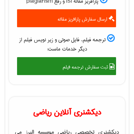
پارافریز مقاله ISI و رفع plagiarism
ارسال سفارش پارافریز مقاله
ترجمه فیلم، فایل صوتی و زیر نویس فیلم از
دیگر خدمات ماست:
ثبت سفارش ترجمه فیلم
دیکشنری آنلاین ریاضی
دیکشنری تخصصی ریاضی موسسه البرز می