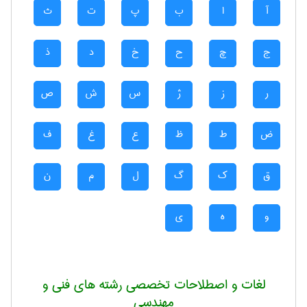
آ
ا
ب
پ
ت
ث
ج
چ
ح
خ
د
ذ
ر
ز
ژ
س
ش
ص
ض
ط
ظ
ع
غ
ف
ق
ک
گ
ل
م
ن
و
ه
ی
لغات و اصطلاحات تخصصی رشته های فنی و
مهندسی