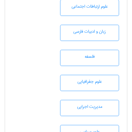
علوم ارتباطات اجتماعی
زبان و ادبيات فارسی
فلسفه
علوم جغرافيايی
مديريت اجرايی
علوم سياسی