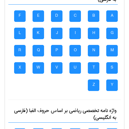
F
E
D
C
B
A
L
K
J
I
H
G
R
Q
P
O
N
M
X
W
V
U
T
S
Z
Y
واژه نامه تخصصی
رياضی
بر اساس حروف الفبا (فارسی
به انگلیسی)