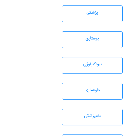
پزشكی
پرستاری
بيوتكنولوژی
داروسازی
دامپزشكی