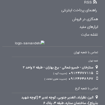
RSS
راهنمای پرداخت اینترنتی
همکاری در فروش
ابزارهای مفید
نقشه سایت
تماس با شعبه تهران
شعبه تهران
ستارخان - خسرو شمالی - برج بهاران - طبقه 7 واحد 2
09124677115
مدیریت گروه
09124648967
مدیریت فناوری اطلاعات
تماس با شعبه کرج
البرز، نظرآباد، الغدیر جنوبی، کوچه غدیر 4 (کوچه شهید
بذرپاچ)، ساختمان ستاره، طبقه 4، پلاک 6