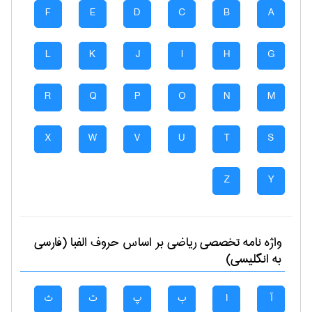
F
E
D
C
B
A
L
K
J
I
H
G
R
Q
P
O
N
M
X
W
V
U
T
S
Z
Y
واژه نامه تخصصی
رياضی
بر اساس حروف الفبا (فارسی
به انگلیسی)
آ
ا
ب
پ
ت
ث