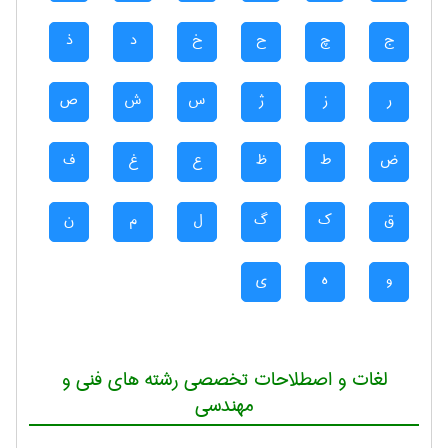
ج
چ
ح
خ
د
ذ
ر
ز
ژ
س
ش
ص
ض
ط
ظ
ع
غ
ف
ق
ک
گ
ل
م
ن
و
ه
ی
لغات و اصطلاحات تخصصی رشته های فنی و
مهندسی