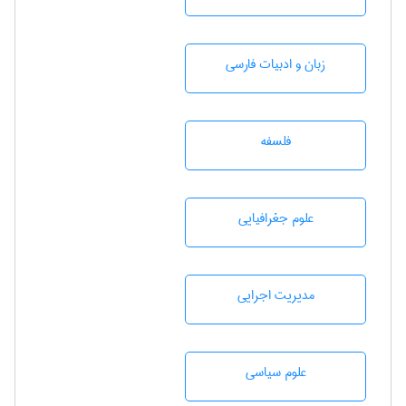
زبان و ادبيات فارسی
فلسفه
علوم جغرافيايی
مديريت اجرايی
علوم سياسی