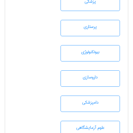
پزشكی
پرستاری
بيوتكنولوژی
داروسازی
دامپزشكی
علوم آزمايشگاهی