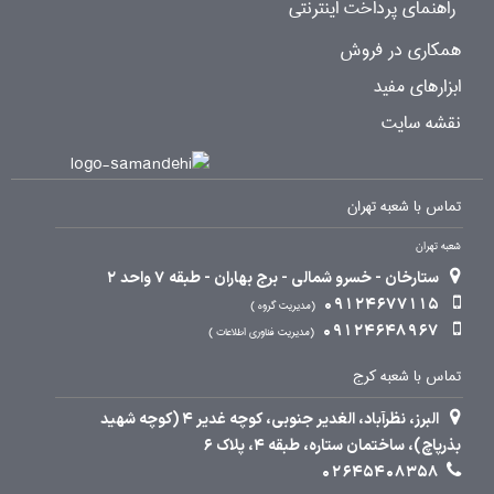
راهنمای پرداخت اینترنتی
همکاری در فروش
ابزارهای مفید
نقشه سایت
تماس با شعبه تهران
شعبه تهران
ستارخان - خسرو شمالی - برج بهاران - طبقه 7 واحد 2
09124677115
مدیریت گروه
09124648967
مدیریت فناوری اطلاعات
تماس با شعبه کرج
البرز، نظرآباد، الغدیر جنوبی، کوچه غدیر 4 (کوچه شهید
بذرپاچ)، ساختمان ستاره، طبقه 4، پلاک 6
02645408358