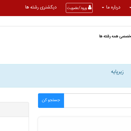
درباره ما
دیکشنری رشته ها
ورود/عضویت
تخصصی همه رشته ها
زیرپایه
جستجو کن