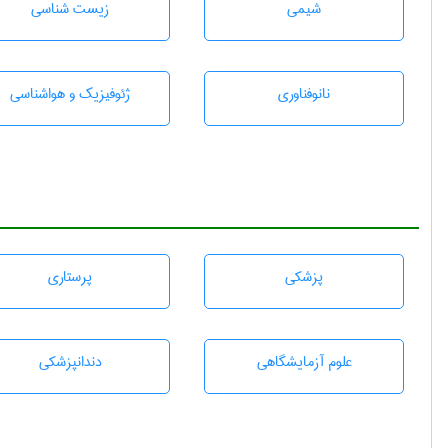
شيمی
زيست شناسی
نانوفناوری
ژئوفيزيك و هواشناسی
پزشكی
پرستاری
علوم آزمايشگاهی
دندانپزشكی