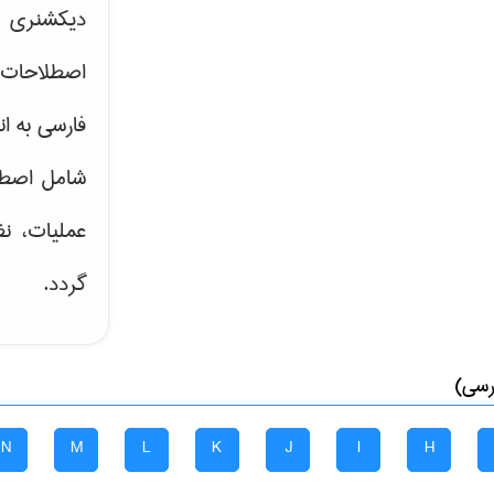
دیکشنری ت
اصطلاحات 
فارسی به ان
شامل اصط
عملیات، نظ
گردد.
رسی)
N
M
L
K
J
I
H