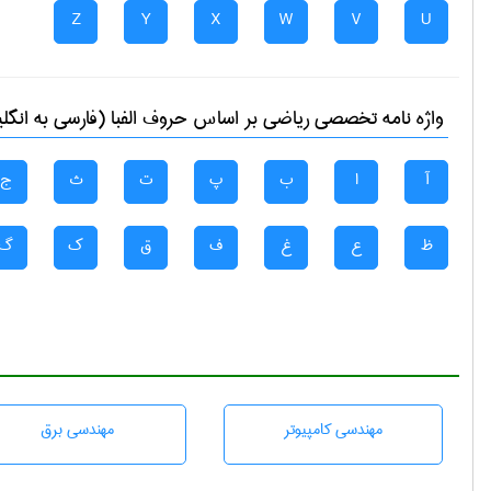
Z
Y
X
W
V
U
واژه نامه تخصصی
رياضی
بر اساس حروف الفبا (فارسی به انگل
آ
ا
ب
پ
ت
ث
ج
ظ
ع
غ
ف
ق
ک
گ
مهندسی كامپيوتر
مهندسی برق