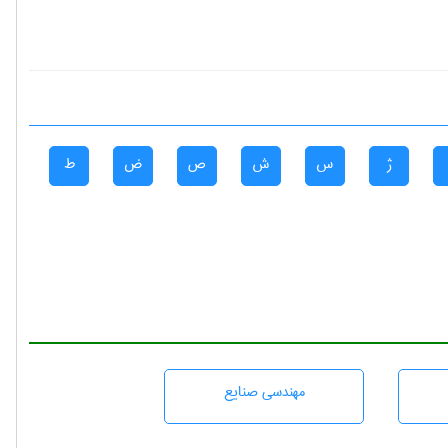
ژ
س
ش
ص
ض
ط
مهندسی صنايع