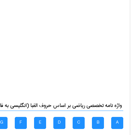
واژه نامه تخصصی
رياضی
بر اساس حروف الفبا (انگلیسی به فا
G
F
E
D
C
B
A