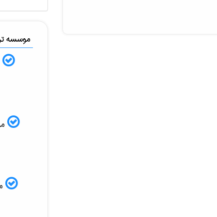
موسسه ترج
ب
موس
مم