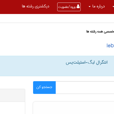
درباره ما
دیکشنری رشته ها
ورود/عضویت
تخصصی همه رشته ها
انتگرال لبگ-استیلت‌یس
جستجو کن