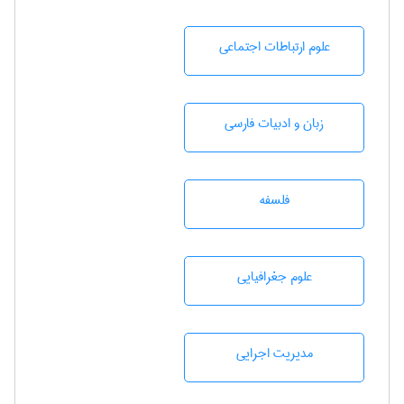
علوم ارتباطات اجتماعی
زبان و ادبيات فارسی
فلسفه
علوم جغرافيايی
مديريت اجرايی