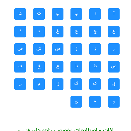
آ
ا
ب
پ
ت
ث
ج
چ
ح
خ
د
ذ
ر
ز
ژ
س
ش
ص
ض
ط
ظ
ع
غ
ف
ق
ک
گ
ل
م
ن
و
ه
ی
لغات و اصطلاحات تخصصی رشته های فنی و