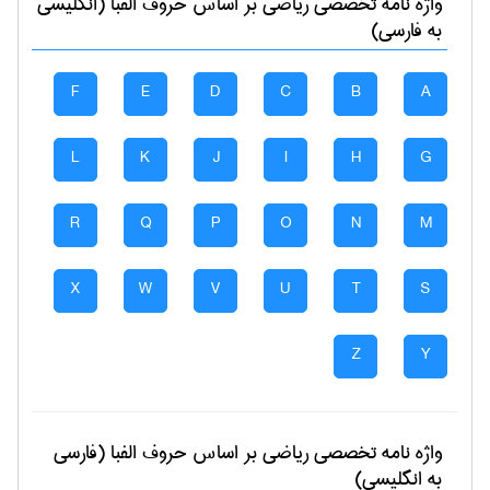
واژه نامه تخصصی
رياضی
بر اساس حروف الفبا (انگلیسی
به فارسی)
F
E
D
C
B
A
L
K
J
I
H
G
R
Q
P
O
N
M
X
W
V
U
T
S
Z
Y
واژه نامه تخصصی
رياضی
بر اساس حروف الفبا (فارسی
به انگلیسی)