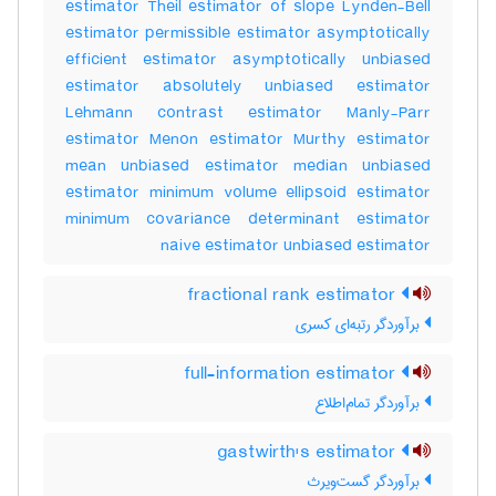
estimator Theil estimator of slope Lynden-Bell
estimator permissible estimator asymptotically
efficient estimator asymptotically unbiased
estimator absolutely unbiased estimator
Lehmann contrast estimator Manly-Parr
estimator Menon estimator Murthy estimator
mean unbiased estimator median unbiased
estimator minimum volume ellipsoid estimator
minimum covariance determinant estimator
naive estimator unbiased estimator
fractional rank estimator
برآوردگر رتبه‌ای کسری
full-information estimator
برآوردگر تمام‌اطلاع
gastwirth's estimator
برآوردگر گست‌ویرث