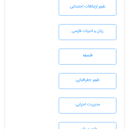
علوم ارتباطات اجتماعی
زبان و ادبيات فارسی
فلسفه
علوم جغرافيايی
مديريت اجرايی
علوم سياسی