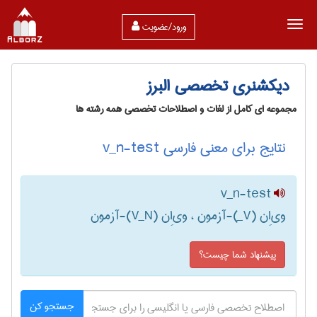
ورود/عضویت
دیکشنری تخصصی البرز
مجموعه ای کامل از لغات و اصطلاحات تخصصی همه رشته ها
نتایج برای معنی فارسی v_n-test
v_n-test
وی‌اِن (V‌_)-آزمون ، وی‌اِن (V‌_‌N)-آزمون
پیشنهاد شما چیست؟
جستجو کن