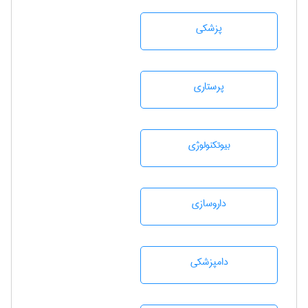
پزشكی
پرستاری
بيوتكنولوژی
داروسازی
دامپزشكی