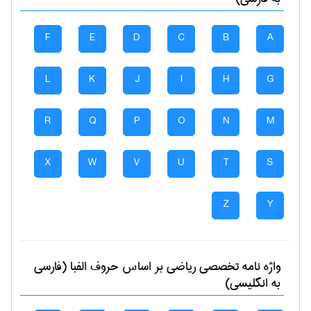
F
E
D
C
B
A
L
K
J
I
H
G
R
Q
P
O
N
M
X
W
V
U
T
S
Z
Y
واژه نامه تخصصی
رياضی
بر اساس حروف الفبا (فارسی
به انگلیسی)