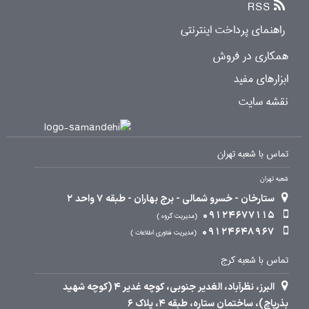
RSS
راهنمای پرداخت اینترنتی
همکاری در فروش
ابزارهای مفید
نقشه سایت
تماس با شعبه تهران
شعبه تهران
ستارخان - خسرو شمالی - برج بهاران - طبقه 7 واحد 2
09124677115
مدیریت گروه
09124648967
مدیریت فناوری اطلاعات
تماس با شعبه کرج
البرز، نظرآباد، الغدیر جنوبی، کوچه غدیر 4 (کوچه شهید
بذرپاچ)، ساختمان ستاره، طبقه 4، پلاک 6