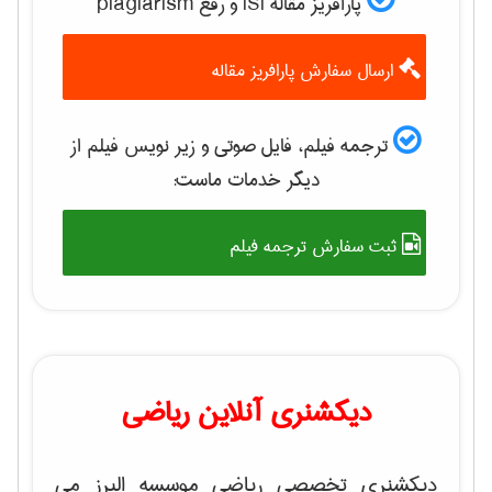
پارافریز مقاله ISI و رفع plagiarism
ارسال سفارش پارافریز مقاله
ترجمه فیلم، فایل صوتی و زیر نویس فیلم از
دیگر خدمات ماست:
ثبت سفارش ترجمه فیلم
دیکشنری آنلاین ریاضی
دیکشنری تخصصی ریاضی موسسه البرز می