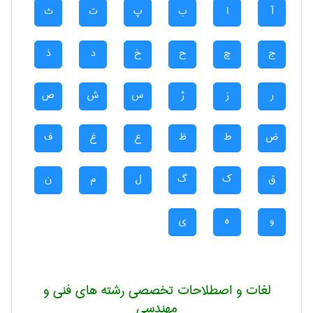
آ
ا
ب
پ
ت
ث
ج
چ
ح
خ
د
ذ
ر
ز
ژ
س
ش
ص
ض
ط
ظ
ع
غ
ف
ق
ک
گ
ل
م
ن
و
ه
ی
لغات و اصطلاحات تخصصی رشته های فنی و
مهندسی