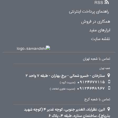
RSS
راهنمای پرداخت اینترنتی
همکاری در فروش
ابزارهای مفید
نقشه سایت
تماس با شعبه تهران
شعبه تهران
ستارخان - خسرو شمالی - برج بهاران - طبقه 7 واحد 2
09124677115
مدیریت گروه
09124648967
مدیریت فناوری اطلاعات
تماس با شعبه کرج
البرز، نظرآباد، الغدیر جنوبی، کوچه غدیر 4 (کوچه شهید
بذرپاچ)، ساختمان ستاره، طبقه 4، پلاک 6