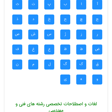
آ
ا
ب
پ
ت
ث
ج
چ
ح
خ
د
ذ
ر
ز
ژ
س
ش
ص
ض
ط
ظ
ع
غ
ف
ق
ک
گ
ل
م
ن
و
ه
ی
لغات و اصطلاحات تخصصی رشته های فنی و
مهندسی