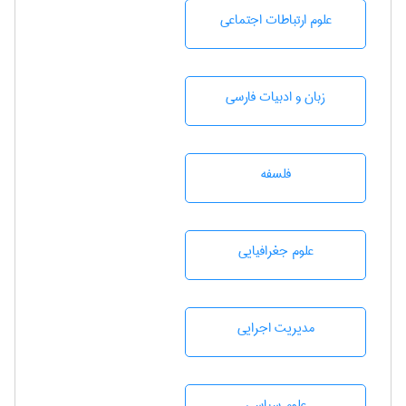
علوم ارتباطات اجتماعی
زبان و ادبيات فارسی
فلسفه
علوم جغرافيايی
مديريت اجرايی
علوم سياسی