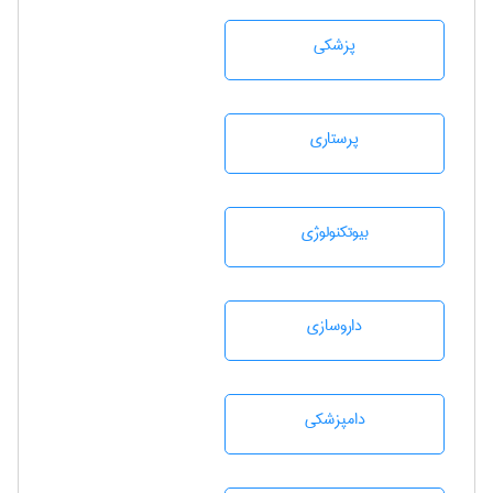
پزشكی
پرستاری
بيوتكنولوژی
داروسازی
دامپزشكی