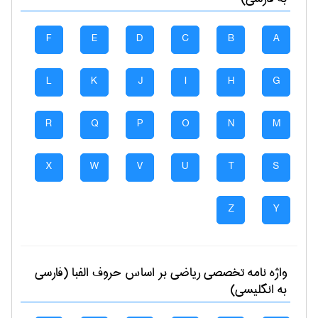
F
E
D
C
B
A
L
K
J
I
H
G
R
Q
P
O
N
M
X
W
V
U
T
S
Z
Y
واژه نامه تخصصی
رياضی
بر اساس حروف الفبا (فارسی
به انگلیسی)