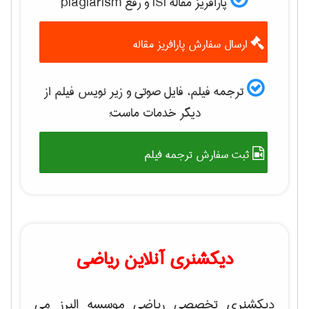
پارافریز مقاله ISI و رفع plagiarism
ارسال سفارش پارافریز مقاله
ترجمه فیلم، فایل صوتی و زیر نویس فیلم از
دیگر خدمات ماست:
ثبت سفارش ترجمه فیلم
دیکشنری آنلاین ریاضی
دیکشنری تخصصی ریاضی موسسه البرز می