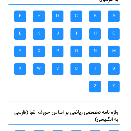
F
E
D
C
B
A
L
K
J
I
H
G
R
Q
P
O
N
M
X
W
V
U
T
S
Z
Y
واژه نامه تخصصی
رياضی
بر اساس حروف الفبا (فارسی
به انگلیسی)