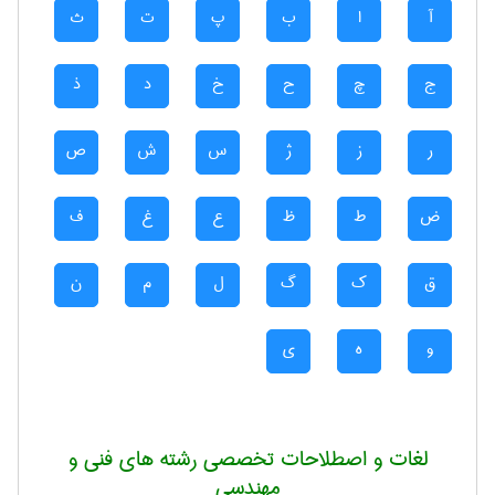
آ
ا
ب
پ
ت
ث
ج
چ
ح
خ
د
ذ
ر
ز
ژ
س
ش
ص
ض
ط
ظ
ع
غ
ف
ق
ک
گ
ل
م
ن
و
ه
ی
لغات و اصطلاحات تخصصی رشته های فنی و
مهندسی