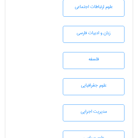
علوم ارتباطات اجتماعی
زبان و ادبيات فارسی
فلسفه
علوم جغرافيايی
مديريت اجرايی
علوم سياسی