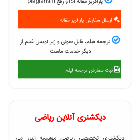
پارافریز مقاله ISI و رفع plagiarism
ارسال سفارش پارافریز مقاله
ترجمه فیلم، فایل صوتی و زیر نویس فیلم از
دیگر خدمات ماست:
ثبت سفارش ترجمه فیلم
دیکشنری آنلاین ریاضی
دیکشنری تخصصی ریاضی موسسه البرز می