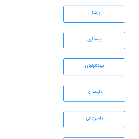
پزشكی
پرستاری
بيوتكنولوژی
داروسازی
دامپزشكی