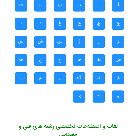
آ
ا
ب
پ
ت
ث
ج
چ
ح
خ
د
ذ
ر
ز
ژ
س
ش
ص
ض
ط
ظ
ع
غ
ف
ق
ک
گ
ل
م
ن
و
ه
ی
لغات و اصطلاحات تخصصی رشته های فنی و
مهندسی