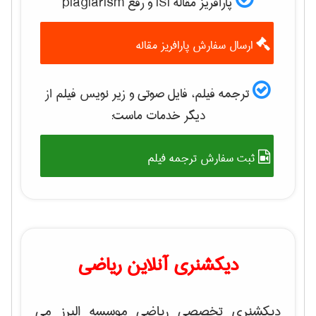
پارافریز مقاله ISI و رفع plagiarism
ارسال سفارش پارافریز مقاله
ترجمه فیلم، فایل صوتی و زیر نویس فیلم از
دیگر خدمات ماست:
ثبت سفارش ترجمه فیلم
دیکشنری آنلاین ریاضی
دیکشنری تخصصی ریاضی موسسه البرز می