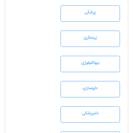
پزشكی
پرستاری
بيوتكنولوژی
داروسازی
دامپزشكی