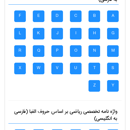
F
E
D
C
B
A
L
K
J
I
H
G
R
Q
P
O
N
M
X
W
V
U
T
S
Z
Y
واژه نامه تخصصی
رياضی
بر اساس حروف الفبا (فارسی
به انگلیسی)