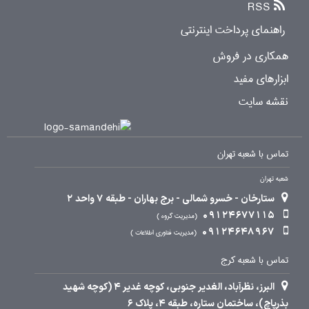
RSS
راهنمای پرداخت اینترنتی
همکاری در فروش
ابزارهای مفید
نقشه سایت
تماس با شعبه تهران
شعبه تهران
ستارخان - خسرو شمالی - برج بهاران - طبقه 7 واحد 2
09124677115
مدیریت گروه
09124648967
مدیریت فناوری اطلاعات
تماس با شعبه کرج
البرز، نظرآباد، الغدیر جنوبی، کوچه غدیر 4 (کوچه شهید
بذرپاچ)، ساختمان ستاره، طبقه 4، پلاک 6