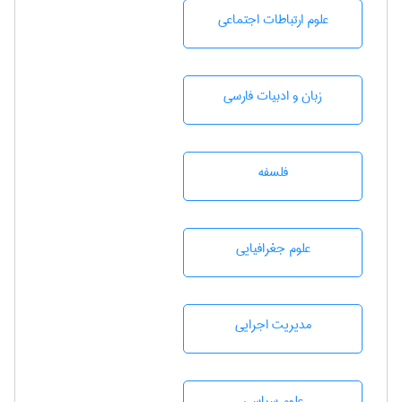
علوم ارتباطات اجتماعی
زبان و ادبيات فارسی
فلسفه
علوم جغرافيايی
مديريت اجرايی
علوم سياسی