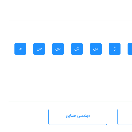
ژ
س
ش
ص
ض
ط
مهندسی صنايع