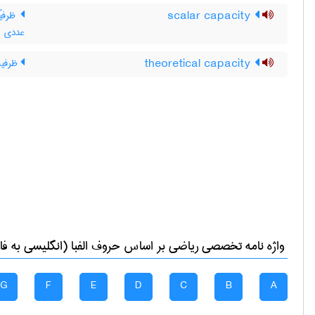
scalar capacity
ظرفیّ
عددی
theoretical capacity
ظرفیت
واژه نامه تخصصی
رياضی
بر اساس حروف الفبا (انگلیسی به فا
G
F
E
D
C
B
A