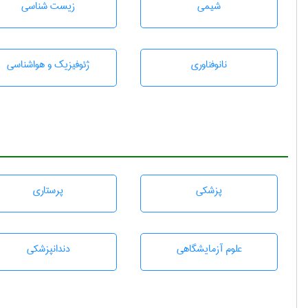
شيمی
زيست شناسی
نانوفناوری
ژئوفيزيك و هواشناسی
پزشكی
پرستاری
علوم آزمايشگاهی
دندانپزشكی