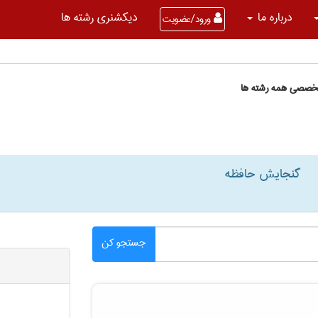
درباره ما
دیکشنری رشته ها
ورود/عضویت
تخصصی همه رشته ها
گنجایش حافظه
جستجو کن