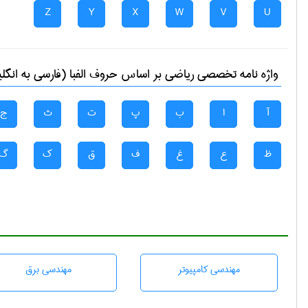
Z
Y
X
W
V
U
واژه نامه تخصصی
رياضی
بر اساس حروف الفبا (فارسی به انگل
آ
ا
ب
پ
ت
ث
ج
ظ
ع
غ
ف
ق
ک
گ
مهندسی كامپيوتر
مهندسی برق