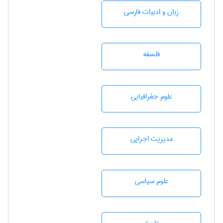
زبان و ادبيات فارسی
فلسفه
علوم جغرافيايی
مديريت اجرايی
علوم سياسی