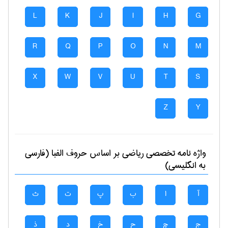
L
K
J
I
H
G
R
Q
P
O
N
M
X
W
V
U
T
S
Z
Y
واژه نامه تخصصی
رياضی
بر اساس حروف الفبا (فارسی
به انگلیسی)
آ
ا
ب
پ
ت
ث
ج
چ
ح
خ
د
ذ