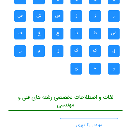
ر
ز
ژ
س
ش
ص
ض
ط
ظ
ع
غ
ف
ق
ک
گ
ل
م
ن
و
ه
ی
لغات و اصطلاحات تخصصی رشته های فنی و
مهندسی
مهندسی كامپيوتر