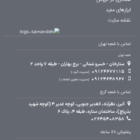
ابزارهای مفید
نقشه سایت
تماس با شعبه تهران
شعبه تهران
ستارخان - خسرو شمالی - برج بهاران - طبقه 7 واحد 2
09124677115
مدیریت گروه
09124648967
مدیریت فناوری اطلاعات
تماس با شعبه کرج
البرز، نظرآباد، الغدیر جنوبی، کوچه غدیر 4 (کوچه شهید
بذرپاچ)، ساختمان ستاره، طبقه 4، پلاک 6
02645408358
پشتیبانی 24 ساعته