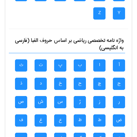
Z
Y
واژه نامه تخصصی
رياضی
بر اساس حروف الفبا (فارسی
به انگلیسی)
آ
ا
ب
پ
ت
ث
ج
چ
ح
خ
د
ذ
ر
ز
ژ
س
ش
ص
ض
ط
ظ
ع
غ
ف