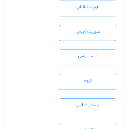
علوم جغرافيايی
مديريت اجرايی
علوم سياسی
تاريخ
باستان شناسی