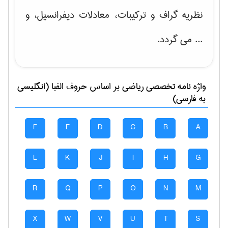
نظریه گراف و تركیبات، معادلات دیفرانسیل
، و
... می گردد.
واژه نامه تخصصی
رياضی
بر اساس حروف الفبا (انگلیسی
به فارسی)
F
E
D
C
B
A
L
K
J
I
H
G
R
Q
P
O
N
M
X
W
V
U
T
S