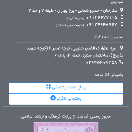
شعبه تهران
ستارخان - خسرو شمالی - برج بهاران - طبقه 7 واحد 2
09124677115
مدیریت گروه
09124648967
مدیریت فناوری اطلاعات
تماس با شعبه کرج
البرز، نظرآباد، الغدیر جنوبی، کوچه غدیر 4 (کوچه شهید
بذرپاچ)، ساختمان ستاره، طبقه 4، پلاک 6
02645408358
پشتیبانی 24 ساعته
ارسال تیکت پشتیبانی
پشتیبانی تلگرام
مجوز رسمی فعالیت از وزارت فرهنگ و ارشاد اسلامی