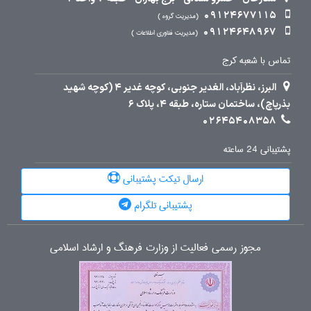
09124677115
مدیریت گروه
09124648967
مدیریت فناوری اطلاعات
تماس با شعبه کرج
البرز، نظرآباد، الغدیر جنوبی، کوچه غدیر 4 (کوچه شهید
بذرپاچ)، ساختمان ستاره، طبقه 4، پلاک 6
02645408358
پشتیبانی 24 ساعته
ارسال تیکت پشتیبانی
پشتیبانی تلگرام
مجوز رسمی فعالیت از وزارت فرهنگ و ارشاد اسلامی