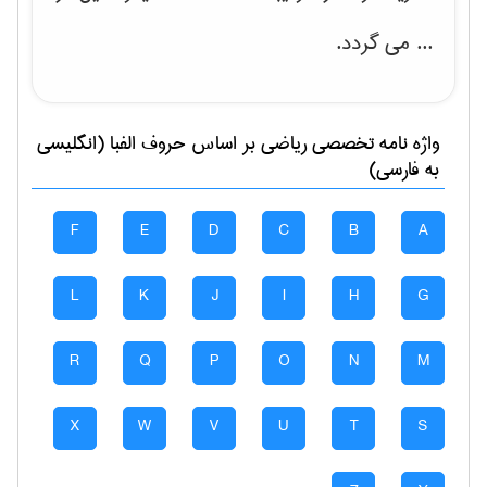
... می گردد.
واژه نامه تخصصی
رياضی
بر اساس حروف الفبا (انگلیسی
به فارسی)
F
E
D
C
B
A
L
K
J
I
H
G
R
Q
P
O
N
M
X
W
V
U
T
S