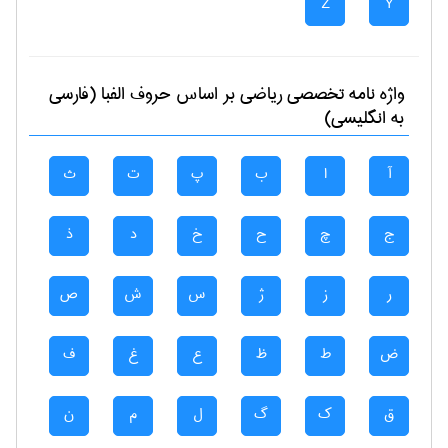
Z
Y
واژه نامه تخصصی
رياضی
بر اساس حروف الفبا (فارسی
به انگلیسی)
آ
ا
ب
پ
ت
ث
ج
چ
ح
خ
د
ذ
ر
ز
ژ
س
ش
ص
ض
ط
ظ
ع
غ
ف
ق
ک
گ
ل
م
ن