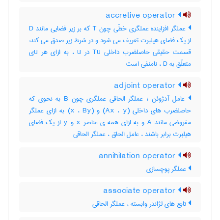
accretive operator
عملگر افزاینده عملگری خطّی چون T که بر زیر فضایی مانند D
از یک فضای هیلبرت تعریف می شود و در شرط زیر صدق می کند:
قسمت حقیقی حاصلضرب داخلی Tu در u ، به ازای هر uی
متعلّق به D ، نامنفی است
adjoint operator
عامل آدژوئن ؛ عملگر الحاقی عملگری چون B به نحوی که
حاصلضرب های داخلی (Ax ، y) و (x ، By) به ازای عملگر
مفروضی مانند A و به ازای همه ی عناصر x و y از یک فضای
هیلبرت برابر باشند ، عامل الحاق ، عملگر الحاقی
annihilation operator
عملگر پوچسازی
associate operator
تابع های لژاندر وابسته ، عملگر الحاقی