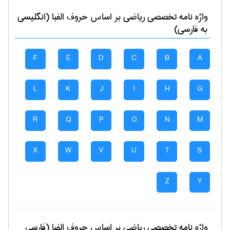
واژه نامه تخصصی
رياضی
بر اساس حروف الفبا (انگلیسی
به فارسی)
F
E
D
C
B
A
L
K
J
I
H
G
R
Q
P
O
N
M
X
W
V
U
T
S
Z
Y
واژه نامه تخصصی
رياضی
بر اساس حروف الفبا (فارسی