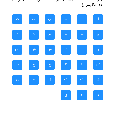
به انگلیسی)
آ
ا
ب
پ
ت
ث
ج
چ
ح
خ
د
ذ
ر
ز
ژ
س
ش
ص
ض
ط
ظ
ع
غ
ف
ق
ک
گ
ل
م
ن
و
ه
ی