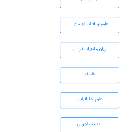
علوم ارتباطات اجتماعی
زبان و ادبيات فارسی
فلسفه
علوم جغرافيايی
مديريت اجرايی