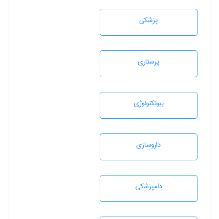
پزشكی
پرستاری
بيوتكنولوژی
داروسازی
دامپزشكی