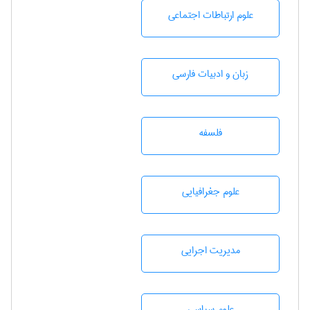
علوم ارتباطات اجتماعی
زبان و ادبيات فارسی
فلسفه
علوم جغرافيايی
مديريت اجرايی
علوم سياسی