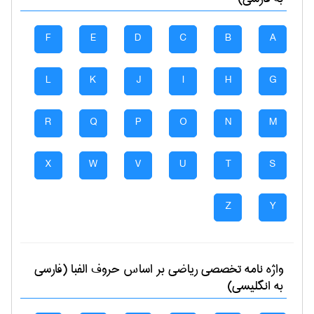
F
E
D
C
B
A
L
K
J
I
H
G
R
Q
P
O
N
M
X
W
V
U
T
S
Z
Y
واژه نامه تخصصی
رياضی
بر اساس حروف الفبا (فارسی
به انگلیسی)