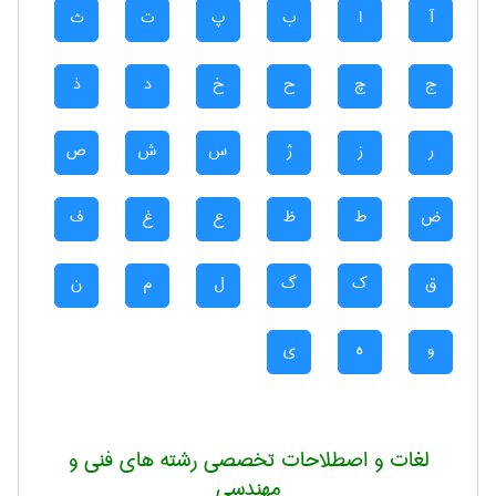
آ
ا
ب
پ
ت
ث
ج
چ
ح
خ
د
ذ
ر
ز
ژ
س
ش
ص
ض
ط
ظ
ع
غ
ف
ق
ک
گ
ل
م
ن
و
ه
ی
لغات و اصطلاحات تخصصی رشته های فنی و
مهندسی