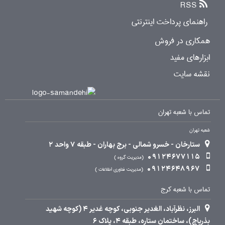
RSS
راهنمای پرداخت اینترنتی
همکاری در فروش
ابزارهای مفید
نقشه سایت
تماس با شعبه تهران
شعبه تهران
ستارخان - خسرو شمالی - برج بهاران - طبقه 7 واحد 2
09124677115
مدیریت گروه
09124648967
مدیریت فناوری اطلاعات
تماس با شعبه کرج
البرز، نظرآباد، الغدیر جنوبی، کوچه غدیر 4 (کوچه شهید
بذرپاچ)، ساختمان ستاره، طبقه 4، پلاک 6