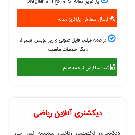
پارافریز مقاله ISI و رفع plagiarism
ارسال سفارش پارافریز مقاله
ترجمه فیلم، فایل صوتی و زیر نویس فیلم از
دیگر خدمات ماست:
ثبت سفارش ترجمه فیلم
دیکشنری آنلاین ریاضی
دیکشنری تخصصی ریاضی موسسه البرز می