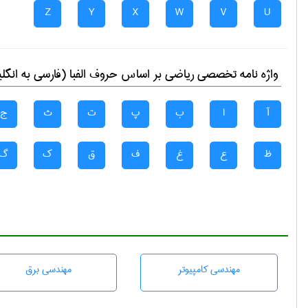
Z
Y
X
W
V
U
واژه نامه تخصصی
رياضی
بر اساس حروف الفبا (فارسی به انگل
آ
ا
ب
پ
ت
ث
ج
ظ
ع
غ
ف
ق
ک
گ
مهندسی كامپيوتر
مهندسی برق