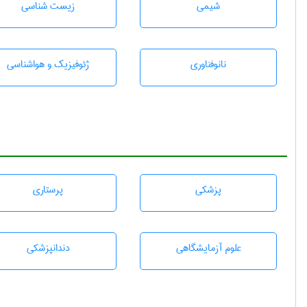
شيمی
زيست شناسی
نانوفناوری
ژئوفيزيك و هواشناسی
پزشكی
پرستاری
علوم آزمايشگاهی
دندانپزشكی