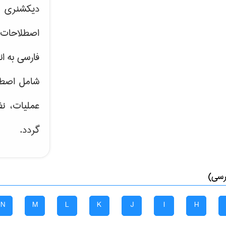
دیکشنری ت
اصطلاحات 
فارسی به ان
شامل اصط
عملیات، نظ
گردد.
رسی)
N
M
L
K
J
I
H