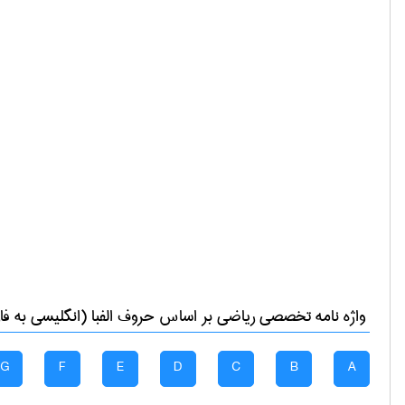
واژه نامه تخصصی
رياضی
بر اساس حروف الفبا (انگلیسی به فا
G
F
E
D
C
B
A