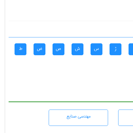
ژ
س
ش
ص
ض
ط
مهندسی صنايع