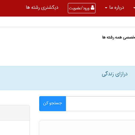
درباره ما
دیکشنری رشته ها
ورود/عضویت
تخصصی همه رشته ها
درازای زندگی
جستجو کن