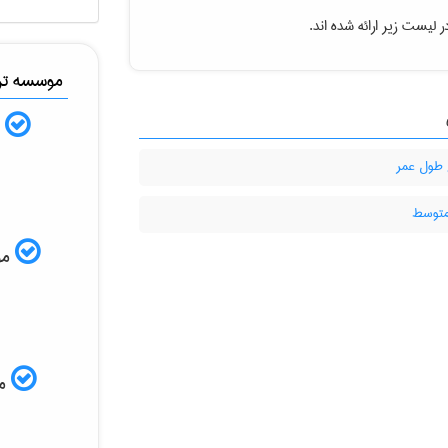
 لیست زیر ارائه شده اند.
موسسه ترج
ب
 طول عمر
توسط
موس
مم